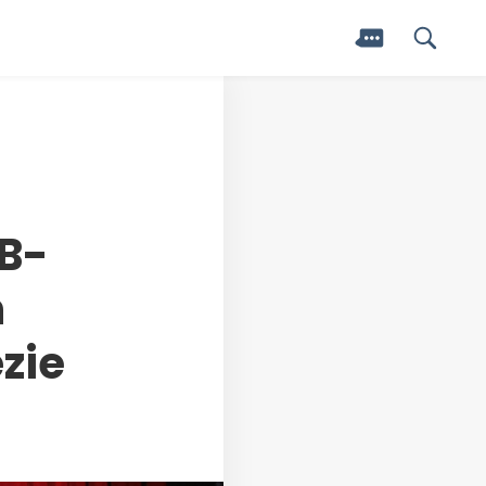
B-
n
zie