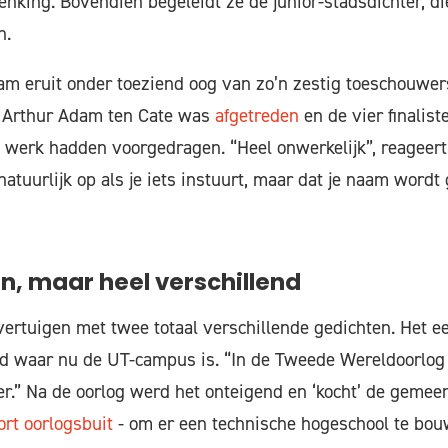
nking. Bovendien begeleidt ze de junior-stadsdichter, 
n.
m eruit onder toeziend oog van zo’n zestig toeschouwers
r Arthur Adam ten Cate was
afgetreden
en de vier finalist
j werk hadden voorgedragen. “Heel onwerkelijk”, reageert
natuurlijk op als je iets instuurt, maar dat je naam wordt
n, maar heel verschillend
overtuigen met twee totaal verschillende gedichten. Het e
ed waar nu de UT-campus is. “In de Tweede Wereldoorlog
r.” Na de oorlog werd het onteigend en ‘kocht’ de gemee
ort oorlogsbuit
- om er een technische hogeschool te bou