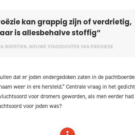
oëzie kan grappig zijn of verdrietig,
ar is allesbehalve stoffig”
A BOERTIEN, NIEUWE STADSDICHTER VAN ENSCHEDE
iten dat er joden ondergedoken zaten in de pachtboerde
naam weer in ere hersteld.” Centrale vraag in het gedich
evluchtsoord voor dromers geworden, als men eerder had
uchtsoord voor joden was?