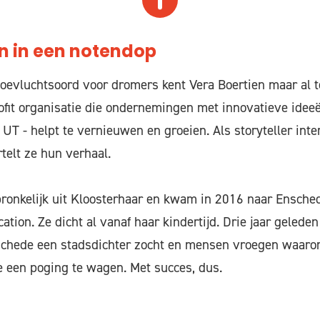
n in een notendop
 toevluchtsoord voor dromers kent Vera Boertien maar al t
ofit organisatie die ondernemingen met innovatieve ideeë
 UT - helpt te vernieuwen en groeien. Als storyteller inte
elt ze hun verhaal.
ronkelijk uit Kloosterhaar en kwam in 2016 naar Ensched
tion. Ze dicht al vanaf haar kindertijd. Drie jaar gelede
schede een stadsdichter zocht en mensen vroegen waarom
 een poging te wagen. Met succes, dus.