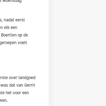
die woensdag
, nadat eerst
en elk een
 Boertien op de
 geroepen voelt
erste over landgoed
 was dat van Gerrit
nte het voor een
wen.