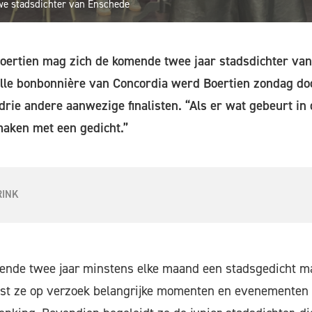
uwe stadsdichter van Enschede
Boertien mag zich de komende twee jaar stadsdichter v
olle bonbonnière van Concordia werd Boertien zondag do
rie andere aanwezige finalisten. “Als er wat gebeurt in d
 maken met een gedicht.”
RINK
mende twee jaar minstens elke maand een stadsgedicht ma
jst ze op verzoek belangrijke momenten en evenementen 