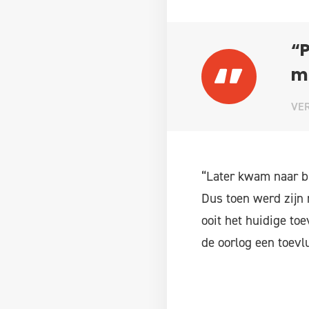
“P
ma
VER
“Later kwam naar bu
Dus toen werd zijn 
ooit het huidige to
de oorlog een toevl