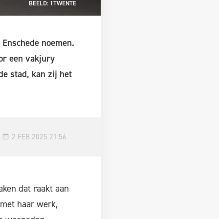
BEELD: 1TWENTE
an Enschede noemen.
or een vakjury
e stad, kan zij het
2 FEB 2025 21:56
ken dat raakt aan
met haar werk,