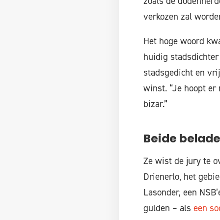
zoals de dodenherde
verkozen zal worde
Het hoge woord kwa
huidig stadsdichte
stadsgedicht en vri
winst. “Je hoopt er 
bizar.”
Beide belade
Ze wist de jury te 
Drienerlo, het gebi
Lasonder, een NSB’e
gulden – als
een so