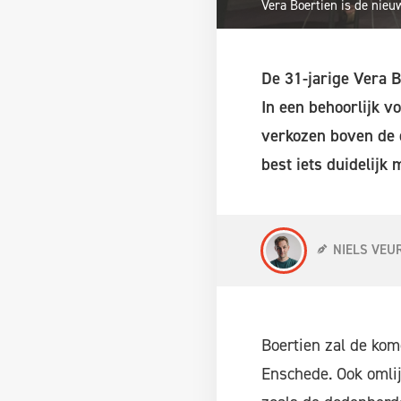
Vera Boertien is de nie
De 31-jarige Vera 
In een behoorlijk v
verkozen boven de d
best iets duidelijk
NIELS VEU
Boertien zal de ko
Enschede. Ook omli