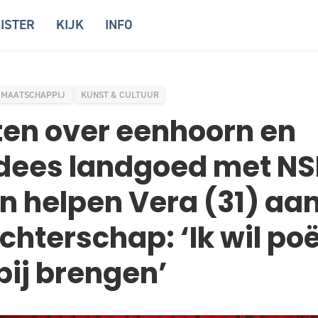
ISTER
KIJK
INFO
MAATSCHAPPIJ
KUNST & CULTUUR
en over eenhoorn en
dees landgoed met NS
n helpen Vera (31) aa
chterschap: ‘Ik wil poë
bij brengen’