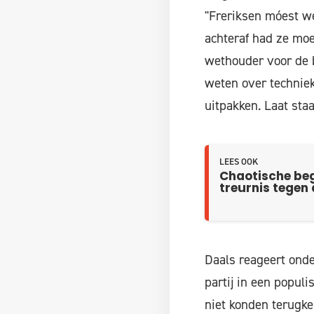
"Freriksen móest wel
achteraf had ze moet
wethouder voor de 
weten over techniek
uitpakken. Laat sta
LEES OOK
Chaotische beg
treurnis tegen
Daals reageert onde
partij in een populi
niet konden terugke