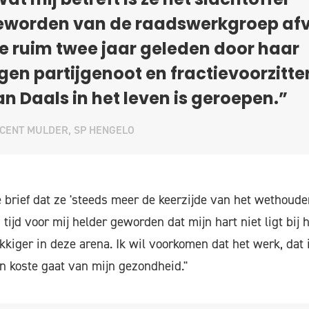
at mij betreft is ze het slachtoffer
eworden van de raadswerkgroep afv
e ruim twee jaar geleden door haar
gen partijgenoot en fractievoorzitte
n Daals in het leven is geroepen.”
CENT MULDER, SP HENGELO
e brief dat ze 'steeds meer de keerzijde van het wethoude
tijd voor mij helder geworden dat mijn hart niet ligt bij he
kiger in deze arena. Ik wil voorkomen dat het werk, dat i
en koste gaat van mijn gezondheid."