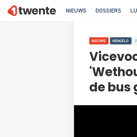
NIEUWS
DOSSIERS
LU
NIEUWS
HENGELO
Vicevoo
'Wethou
de bus 