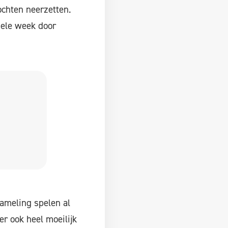
hten neerzetten.
hele week door
zameling spelen al
r ook heel moeilijk