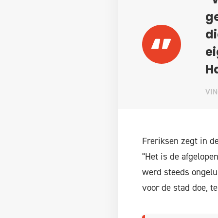
“W
g
di
ei
Ha
VIN
Freriksen zegt in d
"Het is de afgelopen 
werd steeds ongeluk
voor de stad doe, t