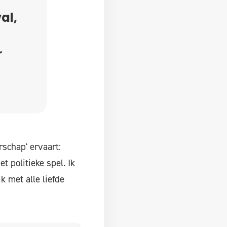
al,
r
rschap' ervaart:
t politieke spel. Ik
k met alle liefde