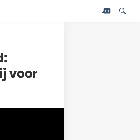
d:
j voor