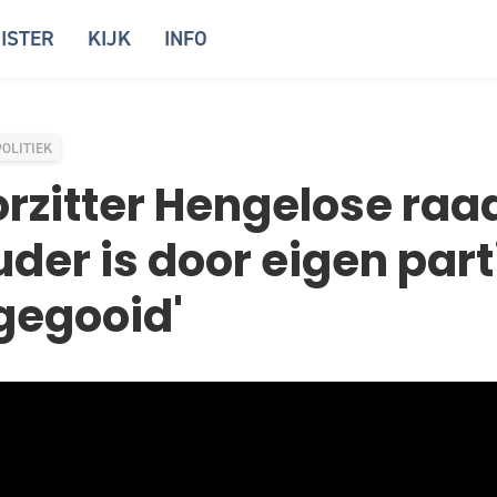
ISTER
KIJK
INFO
POLITIEK
rzitter Hengelose raa
der is door eigen parti
gegooid'