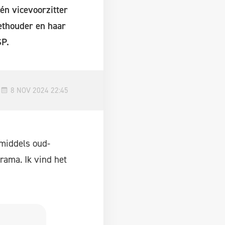
én vicevoorzitter
ethouder en haar
SP.
8 NOV 2024 22:45
nmiddels oud-
drama. Ik vind het