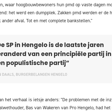
en, waar hoogbouwbewoners hun pmd op vaste dagen moc
ekend: het werd een dumpplek. Zakken pmd werden er de 
 ander afval. Tot en met complete bankstellen."
e SP in Hengelo is de laatste jaren
randerd van een principiële partij in
n populistische partij”
N DAALS, BURGERBELANGEN HENGELO
an het verhaal is ietsje anders: "De problemen met de in
valwethouder, Bas van Wakeren van Pro Hengelo, had het e