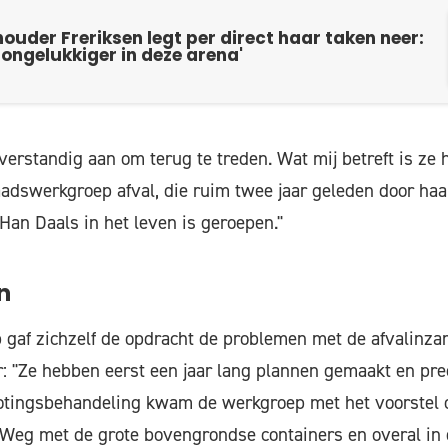
uder Freriksen legt per direct haar taken neer:
 ongelukkiger in deze arena'
verstandig aan om terug te treden. Wat mij betreft is ze h
dswerkgroep afval, die ruim twee jaar geleden door haar
 Han Daals in het leven is geroepen."
n
gaf zichzelf de opdracht de problemen met de afvalinza
r: "Ze hebben eerst een jaar lang plannen gemaakt en pre
rotingsbehandeling kwam de werkgroep met het voorstel o
 Weg met de grote bovengrondse containers en overal in 