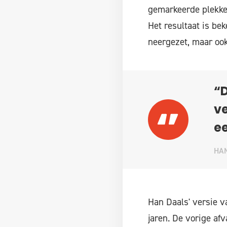
gemarkeerde plekk
Het resultaat is b
neergezet, maar ook
“D
ve
ee
HA
Han Daals' versie v
jaren. De vorige af