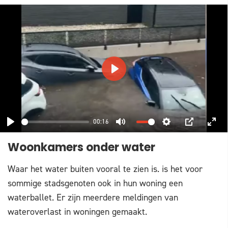
PLAY
00:16
PLAY
MUTE
SETTINGS
PIP
ENT
Woonkamers onder water
FUL
Waar het water buiten vooral te zien is. is het voor
sommige stadsgenoten ook in hun woning een
waterballet. Er zijn meerdere meldingen van
wateroverlast in woningen gemaakt.