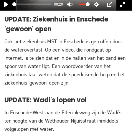
00:20
PLAY
MUTE
SETTINGS
PIP
ENT
UPDATE: Ziekenhuis in Enschede
FUL
'gewoon' open
Ook het ziekenhuis MST in Enschede is getroffen door
de wateroverlast. Op een video, die rondgaat op
internet, is te zien dat er in de hallen van het pand een
spoor van water ligt. Een woordvoerder van het
ziekenhuis laat weten dat de spoedeisende hulp en het
ziekenhuis 'gewoon' open zijn.
UPDATE: Wadi's lopen vol
In Enschede-West aan de Elferinksweg zijn de Wadi's
ter hoogte van de Wethouder Nijuisstraat inmiddels
volgelopen met water.