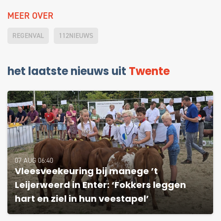
MEER OVER
REGENVAL
112NIEUWS
het laatste nieuws uit
Twente
07 AUG 06:40
Vleesveekeuring bij manege ’t
Leijerweerd in Enter: ‘Fokkers leggen
hart en ziel in hun veestapel’