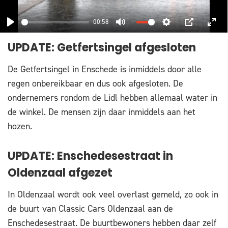
00:58
PLAY
MUTE
SETTINGS
PIP
ENT
UPDATE: Getfertsingel afgesloten
FUL
De Getfertsingel in Enschede is inmiddels door alle
regen onbereikbaar en dus ook afgesloten. De
ondernemers rondom de Lidl hebben allemaal water in
de winkel. De mensen zijn daar inmiddels aan het
hozen.
UPDATE: Enschedesestraat in
Oldenzaal afgezet
In Oldenzaal wordt ook veel overlast gemeld, zo ook in
de buurt van Classic Cars Oldenzaal aan de
Enschedesestraat. De buurtbewoners hebben daar zelf