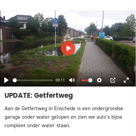
PLAY
00:11
PLAY
MUTE
SETTINGS
PIP
ENT
UPDATE: Getfertweg
FUL
Aan de Getfertweg in Enschede is een ondergrondse
garage onder water gelopen en zien we auto's bijna
compleet onder water staan.