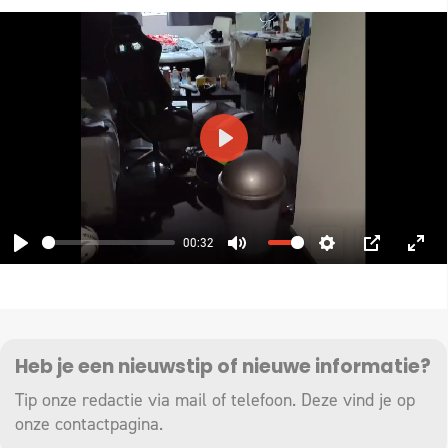
PLAY
00:32
PLAY
MUTE
SETTINGS
PIP
ENT
FUL
Heb je een nieuwstip of nieuwe informatie?
Tip onze redactie via mail of telefoon. Deze vind je op
onze
contactpagina
.