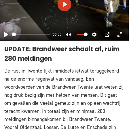
PLAY
00:50
PLAY
MUTE
SETTINGS
PIP
ENT
UPDATE: Brandweer schaalt af, ruim
FUL
280 meldingen
De rust in Twente lijkt inmiddels ietwat teruggekeerd
na de enorme regenval van vandaag. Een
woordvoerder van de Brandweer Twente laat weten zij
nog druk bezig zijn met helpen van mensen. Dit gaat
om gevallen die veelal gemeld zijn en op een wachtrij
terecht kwamen. In totaal zijn er minimaal 280
meldingen binnengekomen bij Brandweer Twente.
Vooral Oldenzaal, Losser, De Lutte en Enschede zijn