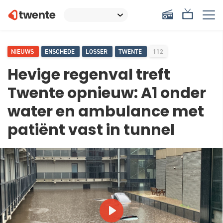
NIEUWS
ENSCHEDE
LOSSER
TWENTE
112
Hevige regenval treft
Twente opnieuw: A1 onder
water en ambulance met
patiënt vast in tunnel
PLAY