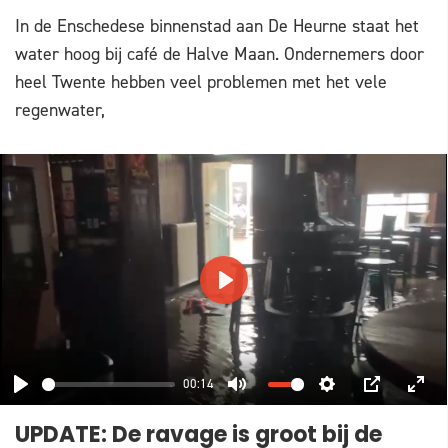
In de Enschedese binnenstad aan De Heurne staat het
water hoog bij café de Halve Maan. Ondernemers door
heel Twente hebben veel problemen met het vele
regenwater,
PLAY
00:14
PLAY
MUTE
SETTINGS
PIP
ENT
UPDATE: De ravage is groot bij de
FUL