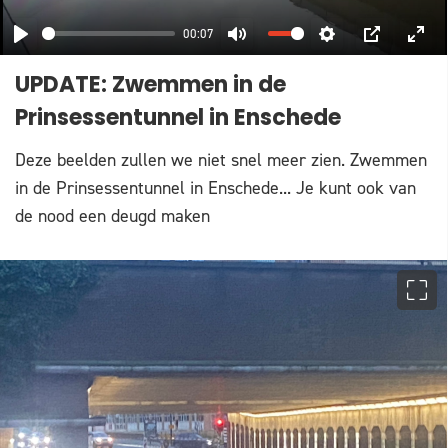
00:07
PLAY
MUTE
SETTINGS
PIP
ENT
UPDATE: Zwemmen in de
FUL
Prinsessentunnel in Enschede
Deze beelden zullen we niet snel meer zien. Zwemmen
in de Prinsessentunnel in Enschede... Je kunt ook van
de nood een deugd maken