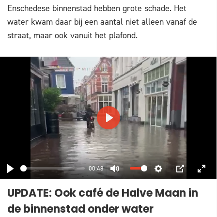
Enschedese binnenstad hebben grote schade. Het
water kwam daar bij een aantal niet alleen vanaf de
straat, maar ook vanuit het plafond.
PLAY
00:48
PLAY
MUTE
SETTINGS
PIP
ENT
UPDATE: Ook café de Halve Maan in
FUL
de binnenstad onder water