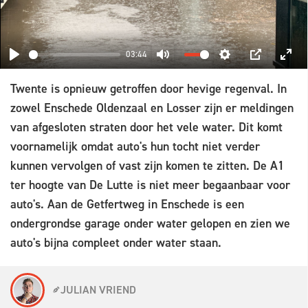
03:44
PLAY
MUTE
SETTINGS
PIP
ENT
Twente is opnieuw getroffen door hevige regenval. In
FUL
zowel Enschede Oldenzaal en Losser zijn er meldingen
van afgesloten straten door het vele water. Dit komt
voornamelijk omdat auto's hun tocht niet verder
kunnen vervolgen of vast zijn komen te zitten. De A1
ter hoogte van De Lutte is niet meer begaanbaar voor
auto's. Aan de Getfertweg in Enschede is een
ondergrondse garage onder water gelopen en zien we
auto's bijna compleet onder water staan.
JULIAN VRIEND