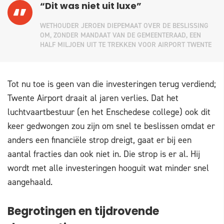
“Dit was niet uit luxe”
WETHOUDER JEROEN DIEPEMAAT OVER DE BESLISSING
OM, ZONDER MANDAAT VAN DE GEMEENTERAAD, EEN
HALF MILJOEN UIT TE TREKKEN VOOR AIRPORT TWENTE
Tot nu toe is geen van die investeringen terug verdiend;
Twente Airport draait al jaren verlies. Dat het
luchtvaartbestuur (en het Enschedese college) ook dit
keer gedwongen zou zijn om snel te beslissen omdat er
anders een financiële strop dreigt, gaat er bij een
aantal fracties dan ook niet in. Die strop is er al. Hij
wordt met alle investeringen hooguit wat minder snel
aangehaald.
Begrotingen en tijdrovende