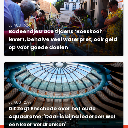
08 AUG 15:56
Badeendjesrace tijdens ‘Boeskool’
levert, behalve veel waterpret, ook geld
op voor goede doelen
08 AUG 12:44
Dit zegt Enschede over het oude
Aquadrome: 'Daar is bijna iedereen wel
een keer verdronken'