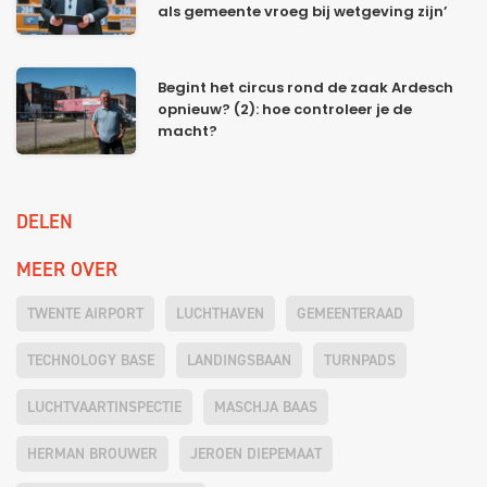
als gemeente vroeg bij wetgeving zijn’
Begint het circus rond de zaak Ardesch
opnieuw? (2): hoe controleer je de
macht?
DELEN
MEER OVER
TWENTE AIRPORT
LUCHTHAVEN
GEMEENTERAAD
TECHNOLOGY BASE
LANDINGSBAAN
TURNPADS
LUCHTVAARTINSPECTIE
MASCHJA BAAS
HERMAN BROUWER
JEROEN DIEPEMAAT