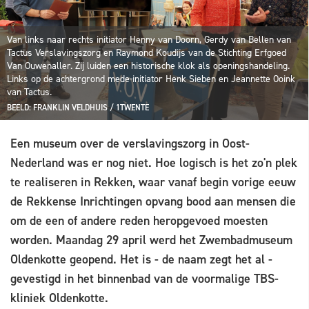
Van links naar rechts initiator Henny van Doorn, Gerdy van Bellen van
Tactus Verslavingszorg en Raymond Koudijs van de Stichting Erfgoed
Van Ouwenaller. Zij luiden een historische klok als openingshandeling.
Links op de achtergrond mede-initiator Henk Sieben en Jeannette Ooink
van Tactus.
BEELD: FRANKLIN VELDHUIS / 1TWENTE
Een museum over de verslavingszorg in Oost-
Nederland was er nog niet. Hoe logisch is het zo'n plek
te realiseren in Rekken, waar vanaf begin vorige eeuw
de Rekkense Inrichtingen opvang bood aan mensen die
om de een of andere reden heropgevoed moesten
worden. Maandag 29 april werd het Zwembadmuseum
Oldenkotte geopend. Het is - de naam zegt het al -
gevestigd in het binnenbad van de voormalige TBS-
kliniek Oldenkotte.