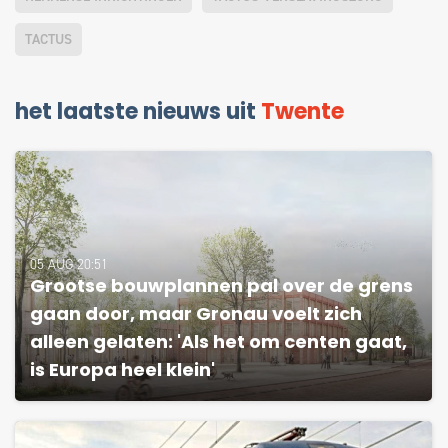
TACTUS
het laatste nieuws uit
Twente
05 AUG 20:51
Grootse bouwplannen pal over de grens
gaan door, maar Gronau voelt zich
alleen gelaten: 'Als het om centen gaat,
is Europa heel klein'