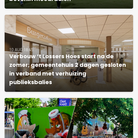
10 AUG 18:45
Verbouw ’t Lossers Hoes start na de
zomer; gemeentehuis 2 dagen gesloten
in verband met verhuizing
publieksbalies