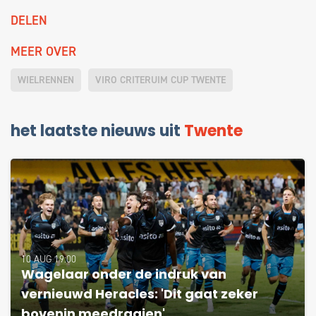
DELEN
MEER OVER
WIELRENNEN
VIRO CRITERUIM CUP TWENTE
het laatste nieuws uit
Twente
10 AUG 19:00
Wagelaar onder de indruk van
vernieuwd Heracles: 'Dit gaat zeker
bovenin meedraaien'