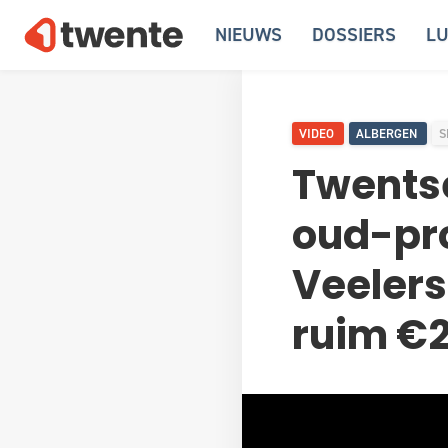
NIEUWS
DOSSIERS
LU
VIDEO
ALBERGEN
S
Twentse
oud-pro
Veelers
ruim €