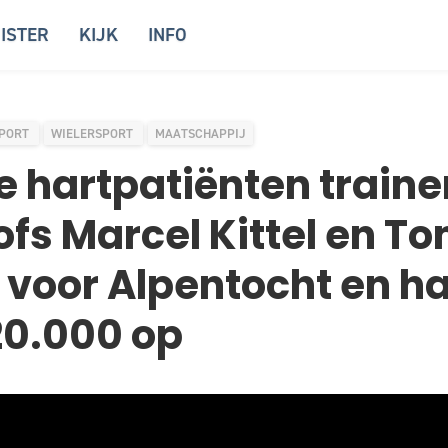
ISTER
KIJK
INFO
PORT
WIELERSPORT
MAATSCHAPPIJ
 hartpatiënten train
fs Marcel Kittel en T
 voor Alpentocht en h
20.000 op