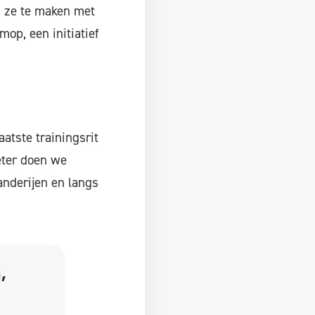
n ze te maken met
op, een initiatief
atste trainingsrit
eter doen we
anderijen en langs
,