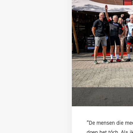
“De mensen die mee
doen het tóch. Als i