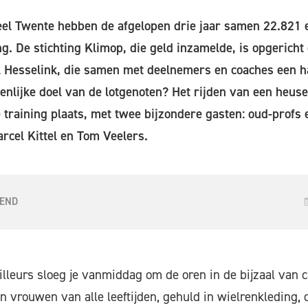
heel Twente hebben de afgelopen drie jaar samen 22.821
ng. De stichting Klimop, die geld inzamelde, is opgericht
Hesselink, die samen met deelnemers en coaches een hal
nlijke doel van de lotgenoten? Het rijden van een heuse
e training plaats, met twee bijzondere gasten: oud-prof
arcel Kittel en Tom Veelers.
IEND
illeurs sloeg je vanmiddag om de oren in de bijzaal van 
 vrouwen van alle leeftijden, gehuld in wielrenkleding,