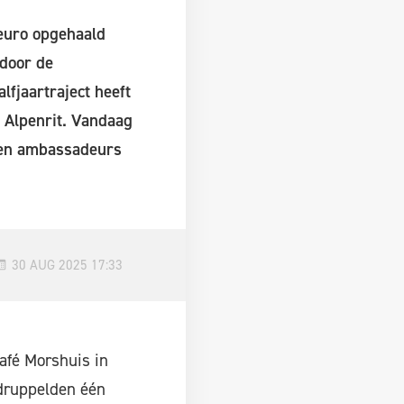
 euro opgehaald
 door de
fjaartraject heeft
 Alpenrit. Vandaag
s en ambassadeurs
30 AUG 2025 17:33
café Morshuis in
 druppelden één