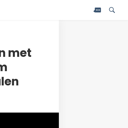
en met
om
alen