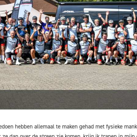
doen hebben allemaal te maken gehad met fysieke man
k ze dan over de streep zie komen, krijg ik tranen in mijn