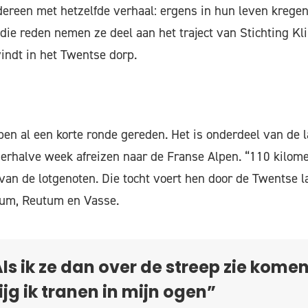
dereen met hetzelfde verhaal: ergens in hun leven krege
ie reden nemen ze deel aan het traject van Stichting Klim
vindt in het Twentse dorp.
n al een korte ronde gereden. Het is onderdeel van de la
erhalve week afreizen naar de Franse Alpen. “110 kilom
van de lotgenoten. Die tocht voert hen door de Twentse l
um, Reutum en Vasse.
ls ik ze dan over de streep zie komen
ijg ik tranen in mijn ogen”