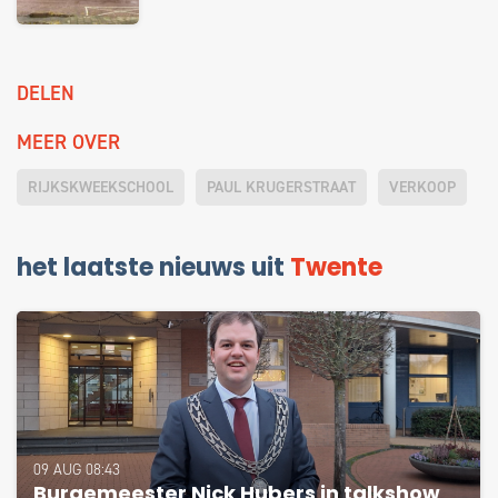
DELEN
MEER OVER
RIJKSKWEEKSCHOOL
PAUL KRUGERSTRAAT
VERKOOP
het laatste nieuws uit
Twente
09 AUG 08:43
Burgemeester Nick Hubers in talkshow