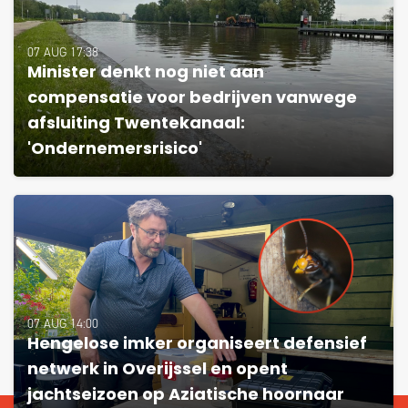
07 AUG 17:38
Minister denkt nog niet aan
compensatie voor bedrijven vanwege
afsluiting Twentekanaal:
'Ondernemersrisico'
07 AUG 14:00
Hengelose imker organiseert defensief
netwerk in Overijssel en opent
jachtseizoen op Aziatische hoornaar