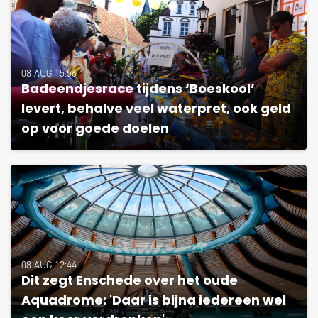
08 AUG 15:56
Badeendjesrace tijdens ‘Boeskool’
levert, behalve veel waterpret, ook geld
op voor goede doelen
08 AUG 12:44
Dit zegt Enschede over het oude
Aquadrome: 'Daar is bijna iedereen wel