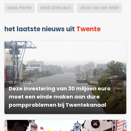
IRENE PIEPER
RENÉ GEERLINGS
JESSE VAN DER WERF
het laatste nieuws uit
Twente
08 AUG 17:58
Deze investering van 30 miljoen euro
moet een einde maken aan dure
pompproblemen bij Twentekanaal