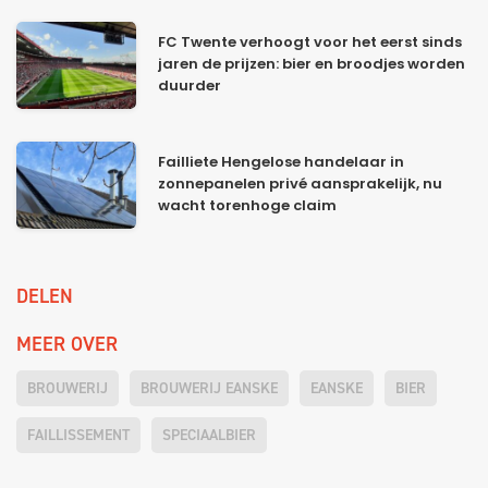
FC Twente verhoogt voor het eerst sinds
jaren de prijzen: bier en broodjes worden
duurder
Failliete Hengelose handelaar in
zonnepanelen privé aansprakelijk, nu
wacht torenhoge claim
DELEN
MEER OVER
BROUWERIJ
BROUWERIJ EANSKE
EANSKE
BIER
FAILLISSEMENT
SPECIAALBIER