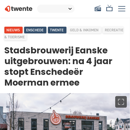
NIEUWS
ENSCHEDE
TWENTE
GELD & INKOMEN
RECREATIE
& TOERISME
Stadsbrouwerij Eanske
uitgebrouwen: na 4 jaar
stopt Enschedeër
Moerman ermee