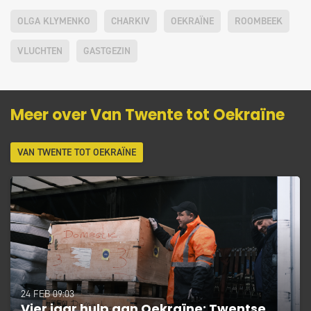
OLGA KLYMENKO
CHARKIV
OEKRAÏNE
ROOMBEEK
VLUCHTEN
GASTGEZIN
Meer over Van Twente tot Oekraïne
VAN TWENTE TOT OEKRAÏNE
24 FEB 09:03
Vier jaar hulp aan Oekraïne: Twentse