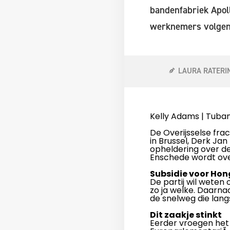
bandenfabriek Apol
werknemers volgend
LAURA RATERI
Kelly Adams | Tuban
De Overijsselse fr
in Brussel, Derk Ja
opheldering over de
Enschede wordt ov
Subsidie voor Hon
De partij wil weten
zo ja welke. Daarnaa
de snelweg die lang
Dit zaakje stinkt
Eerder vroegen het