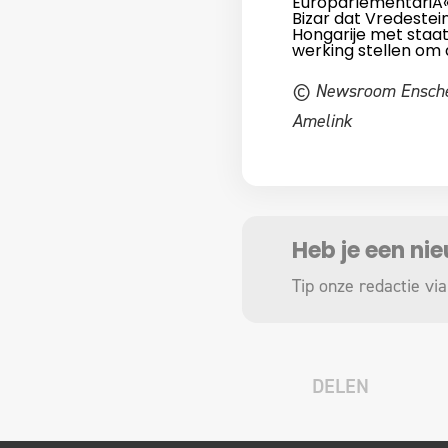
EuroparlementariÃ«
Bizar dat Vredestei
Hongarije met staat
werking stellen om 
© Newsroom Enschede
Amelink
Heb je een ni
Tip onze redactie via
DELEN