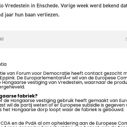
lo Vredestein in Enschede. Vorige week werd bekend da
 jaar hun baan verliezen.
NG
tia
actie van Forum voor Democratie heeft contact gezocht 
n Eppink. De EuroparlementariÃ«r wil van de Europese C
 Hongaarse vestiging van Vredestein, waarnaar de produ
ergeheveld.
gaarse fabriek?
 of de Hongaarse vestiging gebruik heeft gemaakt van Eur
st wil de partij weten of er Europese subsidie is gegeven
s het Hongaarse dorp loopt waar de fabriek is gebouwd.
 CDA en de PvdA al om opheldering aan de Europese Com