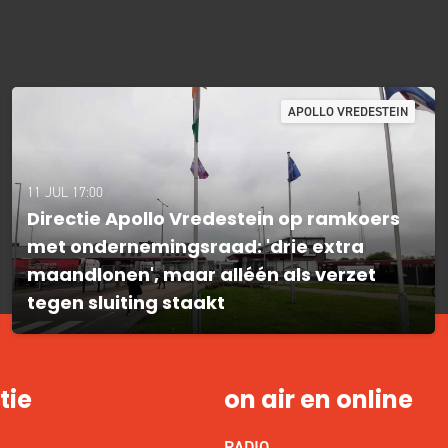
APOLLO VREDESTEIN
11 JUL 17:00
Directie Apollo Vredestein op ramkoers
met ondernemingsraad: 'drie extra
maandlonen', maar alléén als verzet
tegen sluiting staakt
tie
on air en online
RADIO