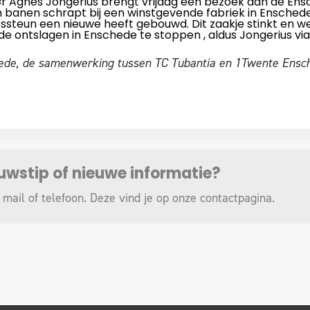
r Agnes Jongerius brengt vrijdag een bezoek aan de Ens
n banen schrapt bij een winstgevende fabriek in Enschede
ssteun een nieuwe heeft gebouwd. Dit zaakje stinkt en we
de ontslagen in Enschede te stoppen , aldus Jongerius via
, de samenwerking tussen TC Tubantia en 1Twente Ensche
euwstip of nieuwe informatie?
 mail of telefoon. Deze vind je op onze
contactpagina
.