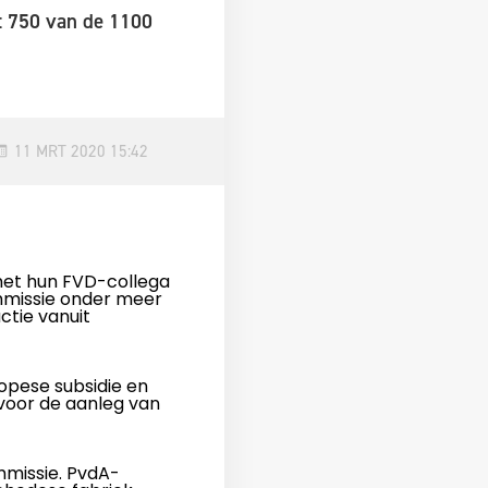
t 750 van de 1100
11 MRT 2020 15:42
met hun FVD-collega
ommissie onder meer
ctie vanuit
opese subsidie en
 voor de aanleg van
missie. PvdA-