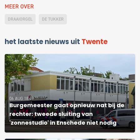
MEER OVER
DRAAIORGEL
DE TUKKER
het laatste nieuws uit
Twente
06 AUG 18:49
Burgemeester gaat opnieuw nat bij de
rechter: tweede sluiting van
'zonnestudio' in Enschede niet nodig