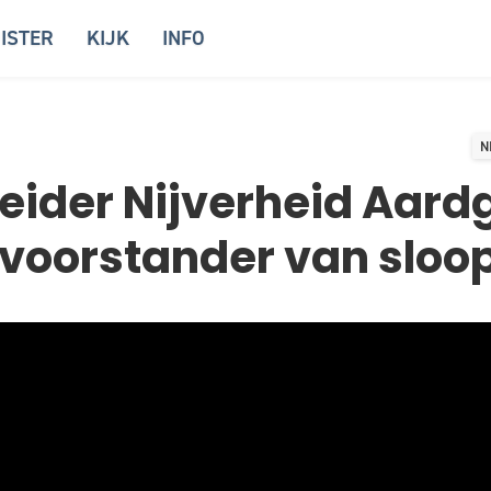
ISTER
KIJK
INFO
N
leider Nijverheid Aard
 voorstander van sloo