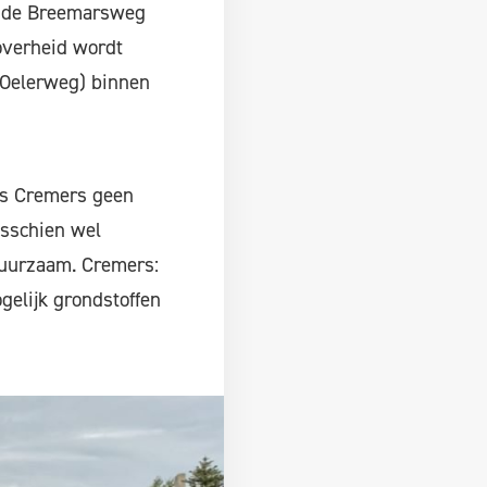
gs de Breemarsweg
overheid wordt
 Oelerweg) binnen
 is Cremers geen
isschien wel
 duurzaam. Cremers:
ogelijk grondstoffen