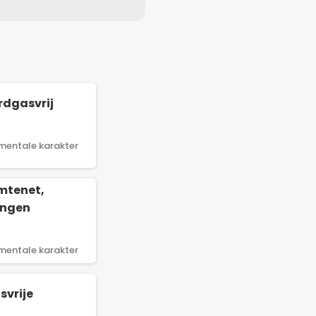
rdgasvrij
mentale karakter
rmtenet,
ingen
mentale karakter
svrije