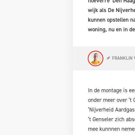
hoeverre ‘Den Haag
wijk als De Nijverh
kunnen opstellen na
woning, nu en in de
FRANKLIN 
In de montage is ee
onder meer over ’t 
‘Nijverheid Aardgas
’t Genseler zich ab
mee kunnnen nemen.”