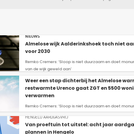
NIEUWS
Almelose wijk Aalderinkshoek toch niet aa
voor 2030
Remko Cremers: ‘Sloop is niet duurzaam en doet monu
van de wijk geweld aan’
NIEUWS
Weer een stap dichterbij het Almelose wa
restwarmte Urenco gaat ZGT en 5500 won
verwarmen
Remko Cremers: ‘Sloop is niet duurzaam en doet monu
van de wijk geweld aan’
HENGELO AARDGASVRIJ
Van proeftuin tot uitstel: acht jaar aardga
plannen in Hengelo