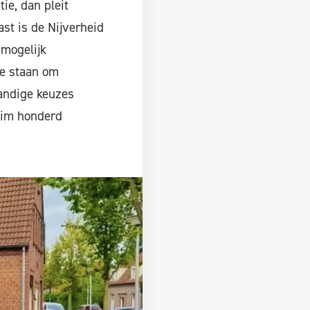
ie, dan pleit
st is de Nijverheid
 mogelijk
ie staan om
tandige keuzes
uim honderd