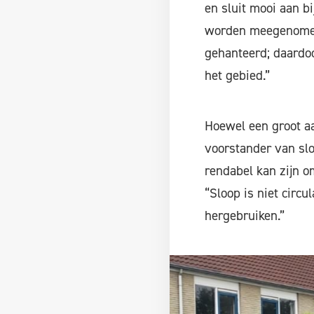
en sluit mooi aan b
worden meegenomen,
gehanteerd; daardoo
het gebied.”
Hoewel een groot aa
voorstander van slo
rendabel kan zijn o
“Sloop is niet circu
hergebruiken.”