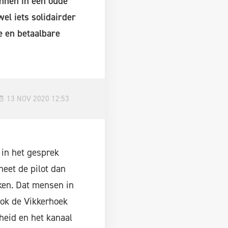
nnen in een oude
el iets solidairder
e en betaalbare
13 NOV 2020 12:53
 in het gesprek
eet de pilot dan
ken. Dat mensen in
ook de Vikkerhoek
heid en het kanaal