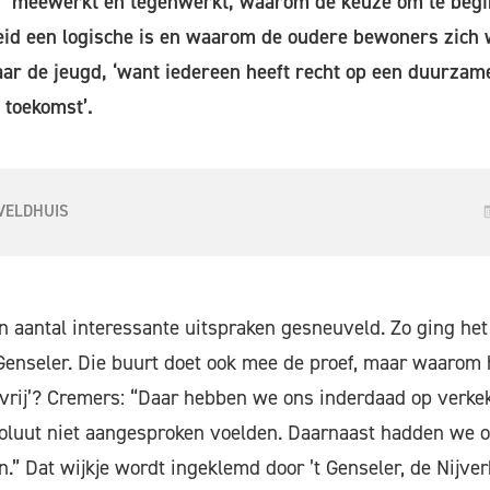
’ meewerkt én tegenwerkt, waarom de keuze om te begi
eid een logische is en waarom de oudere bewoners zich w
ar de jeugd, ‘want iedereen heeft recht op een duurzam
 toekomst’.
VELDHUIS
n aantal interessante uitspraken gesneuveld. Zo ging het
Genseler. Die buurt doet ook mee de proef, maar waarom h
vrij’? Cremers: “Daar hebben we ons inderdaad op verke
soluut niet aangesproken voelden. Daarnaast hadden we 
 Dat wijkje wordt ingeklemd door ’t Genseler, de Nijver