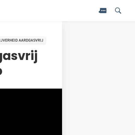
IJVERHEID AARDGASVRIJ
gasvrij
p