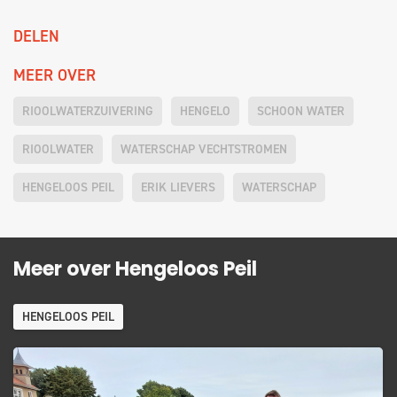
DELEN
MEER OVER
RIOOLWATERZUIVERING
HENGELO
SCHOON WATER
RIOOLWATER
WATERSCHAP VECHTSTROMEN
HENGELOOS PEIL
ERIK LIEVERS
WATERSCHAP
Meer over Hengeloos Peil
HENGELOOS PEIL