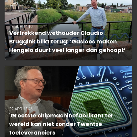
17 SEP 14:10
Vertrekkend wethouder Claudio
Bruggink blikt terug: ‘Gasloos maken
Hengelo duurt veel langer dan gehoopt’
29 APR 13:46
'Grootste chipmachinefabrikant ter
wereld kan niet zonder Twentse
toeleveranciers'