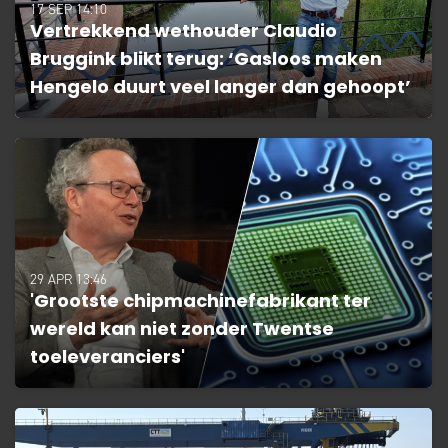
17 SEP 14:10
Vertrekkend wethouder Claudio
Bruggink blikt terug: ‘Gasloos maken
Hengelo duurt veel langer dan gehoopt’
29 APR 13:46
'Grootste chipmachinefabrikant ter
wereld kan niet zonder Twentse
toeleveranciers'