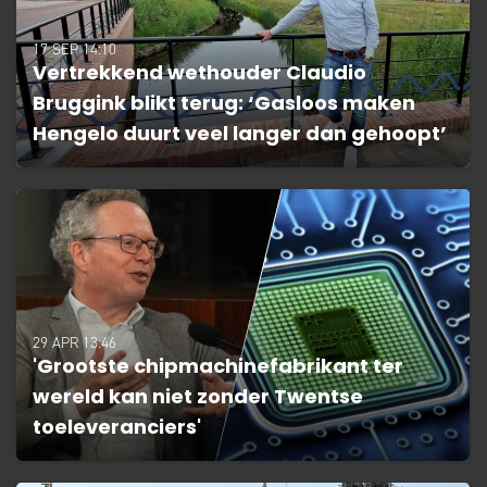
17 SEP 14:10
Vertrekkend wethouder Claudio
Bruggink blikt terug: ‘Gasloos maken
Hengelo duurt veel langer dan gehoopt’
29 APR 13:46
'Grootste chipmachinefabrikant ter
wereld kan niet zonder Twentse
toeleveranciers'