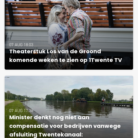
07 AUG 18:03
Theaterstuk Los van de Groond
komende weken te zien op 1Twente TV
07 AUG 17:38
Minister denkt nog niet aan
compensatie voor bedrijven vanwege
afsluiting Twentekanaal: