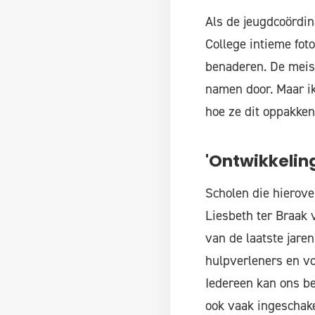
Als de jeugdcoördina
College intieme foto
benaderen. De meisjes
namen door. Maar ik
hoe ze dit oppakken
'Ontwikkelin
Scholen die hierove
Liesbeth ter Braak 
van de laatste jare
hulpverleners en v
Iedereen kan ons b
ook vaak ingeschakel