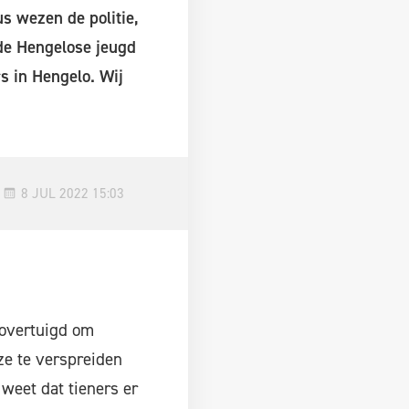
s wezen de politie,
de Hengelose jeugd
s in Hengelo. Wij
8 JUL 2022 15:03
 overtuigd om
ze te verspreiden
 weet dat tieners er