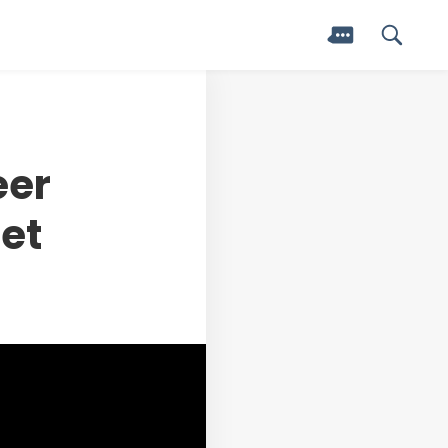
eer
et