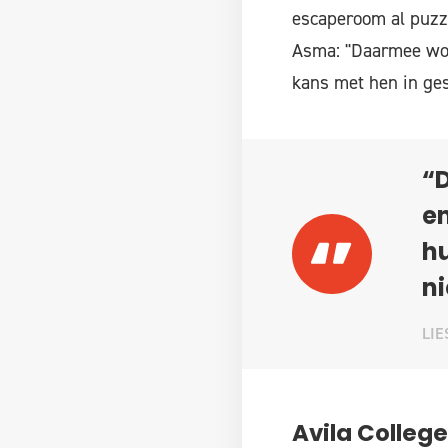
escaperoom al puzze
Asma: "Daarmee word
kans met hen in ges
“D
en
hu
ni
LIE
Avila College