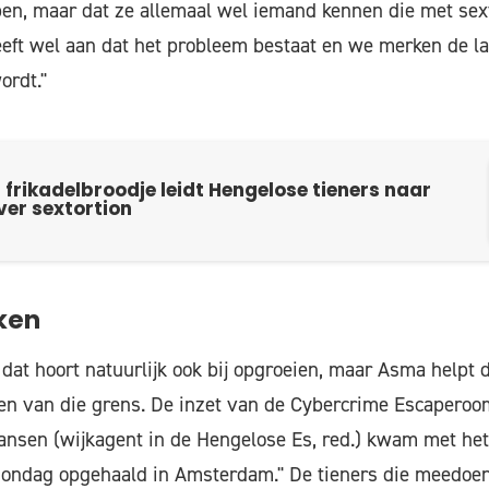
pen, maar dat ze allemaal wel iemand kennen die met sex
eeft wel aan dat het probleem bestaat en we merken de laa
ordt."
frikadelbroodje leidt Hengelose tieners naar
er sextortion
ken
dat hoort natuurlijk ook bij opgroeien, maar Asma helpt d
den van die grens. De inzet van de Cybercrime Escaperoom
Jansen (wijkagent in de Hengelose Es, red.) kwam met het
zondag opgehaald in Amsterdam." De tieners die meedoen