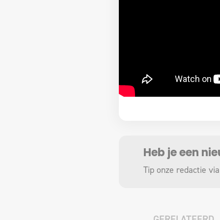
Heb je een ni
Tip onze redactie via
GERELATEERD