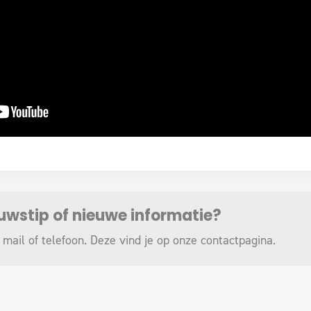
euwstip of nieuwe informatie?
 mail of telefoon. Deze vind je op onze
contactpagina
.