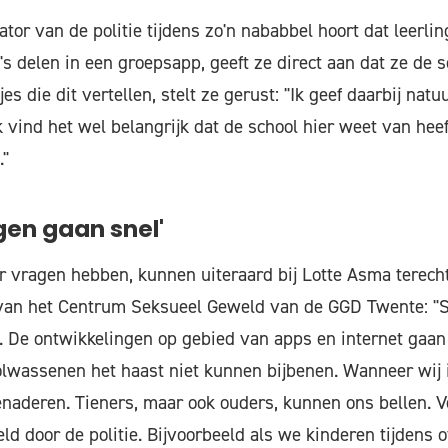
tor van de politie tijdens zo'n nababbel hoort dat leerli
's delen in een groepsapp, geeft ze direct aan dat ze de 
 die dit vertellen, stelt ze gerust: "Ik geef daarbij natuurl
 vind het wel belangrijk dat de school hier weet van heef
."
gen gaan snel'
r vragen hebben, kunnen uiteraard bij Lotte Asma terecht
van het Centrum Seksueel Geweld van de GGD Twente: "Se
n. De ontwikkelingen op gebied van apps en internet gaan 
olwassenen het haast niet kunnen bijbenen. Wanneer wij
enaderen. Tieners, maar ook ouders, kunnen ons bellen. 
d door de politie. Bijvoorbeeld als we kinderen tijdens o