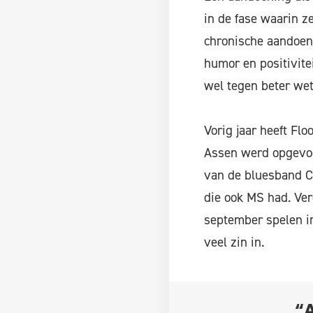
in de fase waarin ze
chronische aandoeni
humor en positivitei
wel tegen beter wet
Vorig jaar heeft Fl
Assen werd opgevoe
van de bluesband Cu
die ook MS had. Ver
september spelen in
veel zin in.
“A