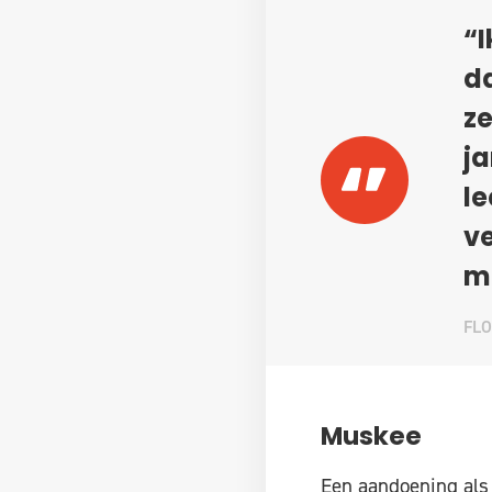
“I
da
ze
ja
le
ve
mi
FL
Muskee
Een aandoening als 