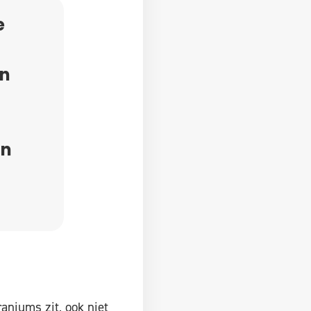
e
en
an
aniums zit, ook niet