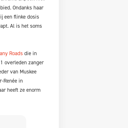
gebied. Ondanks haar
j een flinke dosis
rapt. Al is het soms
Many Roads
die in
11 overleden zanger
oeder van Muskee
r-Renée in
aar heeft ze enorm