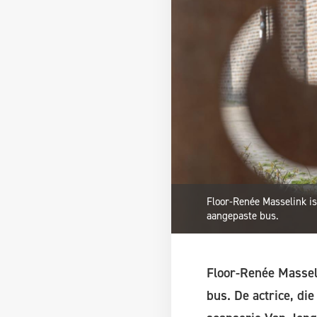
Floor-Renée Masselink i
aangepaste bus.
Floor-Renée Massel
bus. De actrice, di