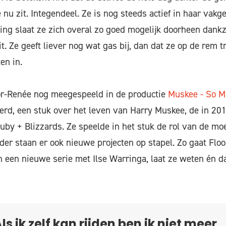
 nu zit. Integendeel. Ze is nog steeds actief in haar vak
ng slaat ze zich overal zo goed mogelijk doorheen dankzi
t. Ze geeft liever nog wat gas bij, dan dat ze op de rem t
en in.
oor-Renée nog meegespeeld in de productie
Muskee - So 
rd, een stuk over het leven van Harry Muskee, de in 20
by + Blizzards. Ze speelde in het stuk de rol van de m
der staan er ook nieuwe projecten op stapel. Zo gaat Floo
 een nieuwe serie met Ilse Warringa, laat ze weten én d
ls ik zelf kan rijden ben ik niet meer