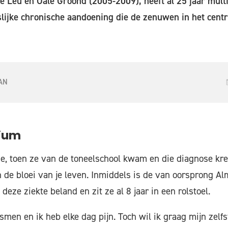
 Leu en Oale Groond (2005-2009), heeft al 25 jaar multi
lijke chronische aandoening die de zenuwen in het cent
AN
dium
e, toen ze van de toneelschool kwam en die diagnose kre
 de bloei van je leven. Inmiddels is de van oorsprong Alm
deze ziekte beland en zit ze al 8 jaar in een rolstoel.
smen en ik heb elke dag pijn. Toch wil ik graag mijn zelf