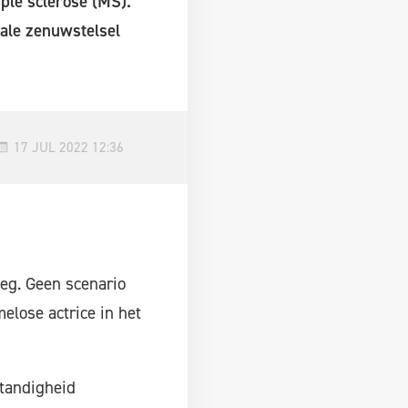
ple sclerose (MS).
rale zenuwstelsel
17 JUL 2022 12:36
eg. Geen scenario
elose actrice in het
standigheid