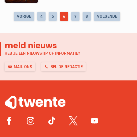
VORIGE
4
5
6
7
8
VOLGENDE
meld nieuws
HEB JE EEN NIEUWSTIP OF INFORMATIE?
MAIL ONS
BEL DE REDACTIE