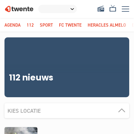
AGENDA
112
SPORT
FC TWENTE
HERACLES ALMELO
112 nieuws
KIES LOCATIE