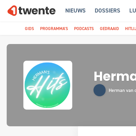
NIEUWS
DOSSIERS
LU
GIDS
PROGRAMMA'S
PODCASTS
GEDRAAID
HITLI
Herman
Herman van 