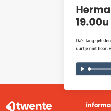
Herman
19.00u
Da's lang geleden
uurtje niet hoor, 
PLAY
informa