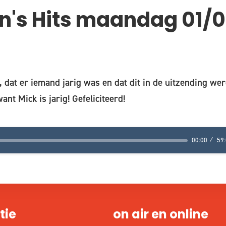
's Hits maandag 01/
, dat er iemand jarig was en dat dit in de uitzending we
want Mick is jarig! Gefeliciteerd!
00:00
59
tie
on air en online