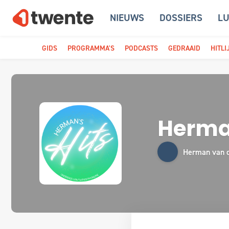
NIEUWS
DOSSIERS
LU
GIDS
PROGRAMMA'S
PODCASTS
GEDRAAID
HITLI
Herman
Herman van 