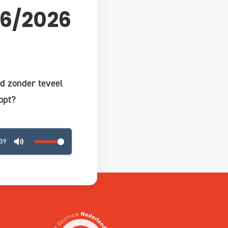
06/2026
rd zonder teveel
opt?
:39
MUTE