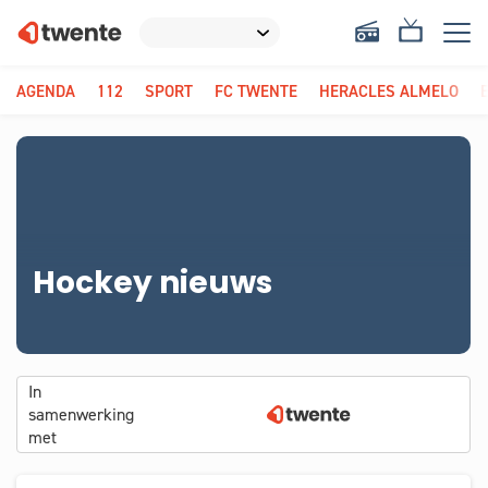
AGENDA
112
SPORT
FC TWENTE
HERACLES ALMELO
Hockey nieuws
In
samenwerking
met