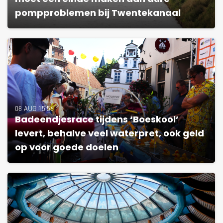
pompproblemen bij Twentekanaal
08 AUG 15:56
Badeendjesrace tijdens ‘Boeskool’
levert, behalve veel waterpret, ook geld
op voor goede doelen