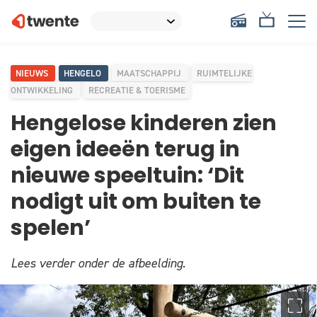
NIEUWS
HENGELO
MAATSCHAPPIJ
RUIMTELIJKE
ONTWIKKELING
RECREATIE & TOERISME
Hengelose kinderen zien
eigen ideeën terug in
nieuwe speeltuin: ‘Dit
nodigt uit om buiten te
spelen’
Lees verder onder de afbeelding.