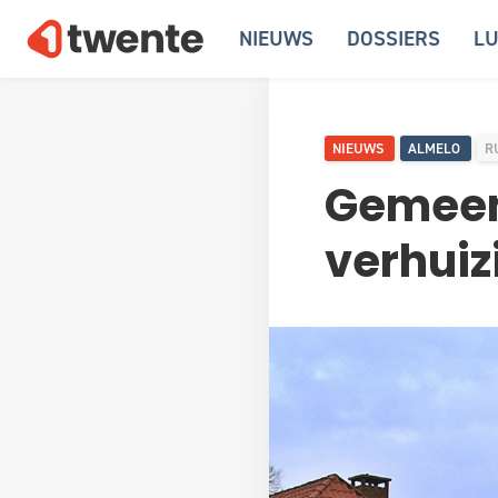
NIEUWS
DOSSIERS
LU
NIEUWS
ALMELO
R
Gemeent
verhuiz