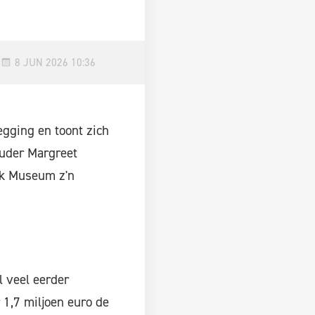
8 JUN 2026 10:36
gging en toont zich
ouder Margreet
jk Museum z'n
l veel eerder
 1,7 miljoen euro de