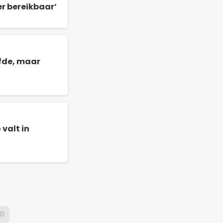
er bereikbaar’
fde, maar
valt in
LO