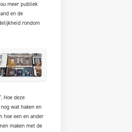
zou meer publiek
pand en de
delijkheid rondom
’. Hoe deze
en nog wat haken en
n hoe een en ander
unnen maken met de