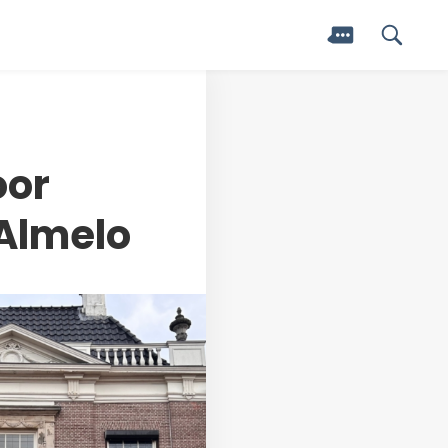
oor
 Almelo