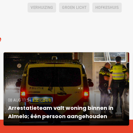
VERHUIZING
GROEN LICHT
HOFKESHUIS
e
08 AUG 11:54
Arrestatieteam valt woning binnen in
Almelo; één persoon aangehouden