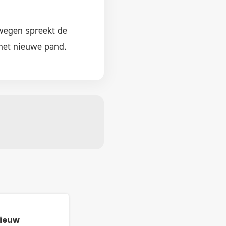
fwegen spreekt de
 het nieuwe pand.
nieuw