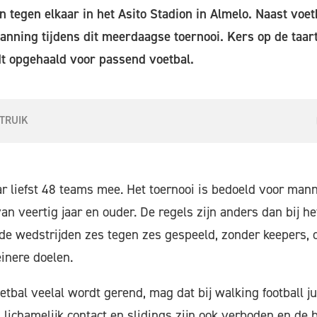
 tegen elkaar in het Asito Stadion in Almelo. Naast voetb
lanning tijdens dit meerdaagse toernooi. Kers op de taart 
t opgehaald voor passend voetbal.
STRUIK
ar liefst 48 teams mee. Het toernooi is bedoeld voor man
n veertig jaar en ouder. De regels zijn anders dan bij het
 de wedstrijden zes tegen zes gespeeld, zonder keepers, 
einere doelen.
etbal veelal wordt gerend, mag dat bij walking football ju
 lichamelijk contact en slidings zijn ook verboden en de 