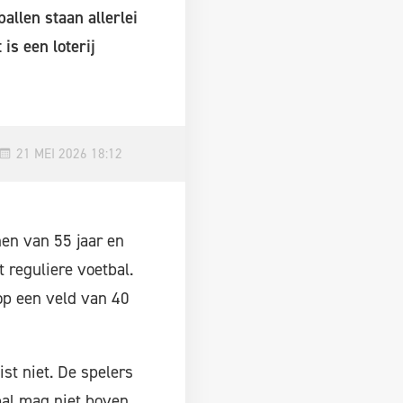
allen staan allerlei
is een loterij
21 MEI 2026 18:12
nen van 55 jaar en
 reguliere voetbal.
op een veld van 40
ist niet. De spelers
bal mag niet boven