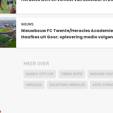
Heracles wint en verliest van Excelsior in D
NIEUWS
Nieuwbouw FC Twente/Heracles Academi
Haafkes uit Goor; oplevering medio volgen
MEER OVER
ALMELO CITY CUP
TIENDE EDITIE
WALKING FOO
HERACLES
GOLDSTARS HERACLES
ASITO STADI
e