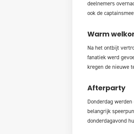
deelnemers overnach
ook de captainsmee
Warm welk
Na het ontbijt vert
fanatiek werd gevoe
kregen de nieuwe t
Afterparty
Donderdag werden de
belangrijk speerpu
donderdagavond huis