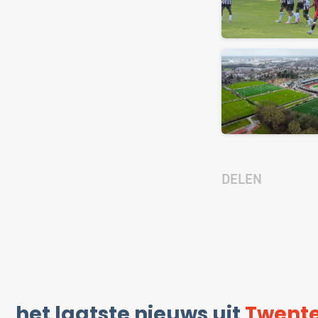
DELEN
het laatste nieuws uit
Twent