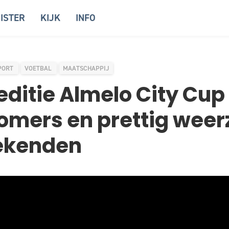
ISTER
KIJK
INFO
PORT
VOETBAL
MAATSCHAPPIJ
editie Almelo City Cup
mers en prettig weer
ekenden