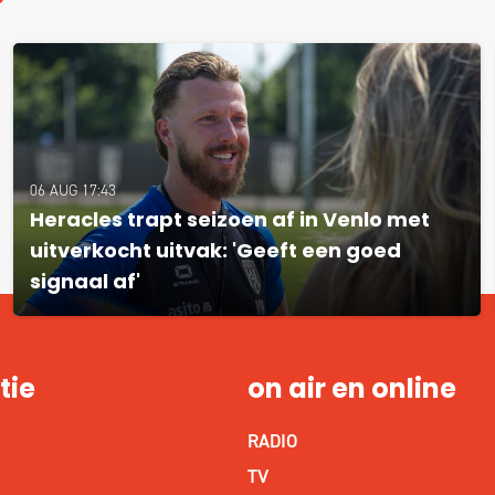
06 AUG 17:43
Heracles trapt seizoen af in Venlo met
uitverkocht uitvak: 'Geeft een goed
signaal af'
tie
on air en online
RADIO
S
TV