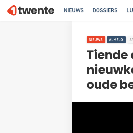
NIEUWS
DOSSIERS
LU
NIEUWS
ALMELO
S
Tiende 
nieuwko
oude b