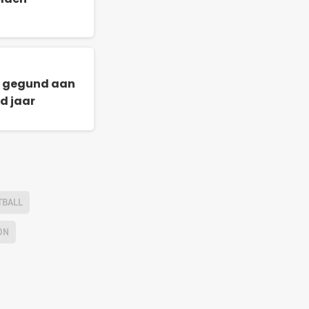
elden
e gegund aan
d jaar
TBALL
ON