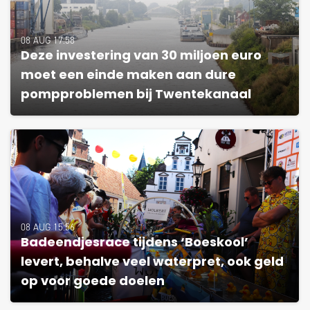
08 AUG 17:58
Deze investering van 30 miljoen euro
moet een einde maken aan dure
pompproblemen bij Twentekanaal
08 AUG 15:56
Badeendjesrace tijdens ‘Boeskool’
levert, behalve veel waterpret, ook geld
op voor goede doelen