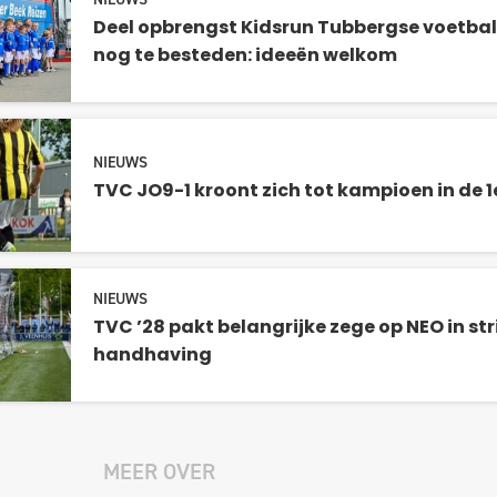
Deel opbrengst Kidsrun Tubbergse voetba
nog te besteden: ideeën welkom
NIEUWS
TVC JO9-1 kroont zich tot kampioen in de 1
NIEUWS
TVC ’28 pakt belangrijke zege op NEO in str
handhaving
MEER OVER