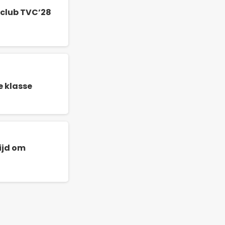
lclub TVC’28
e klasse
ijd om