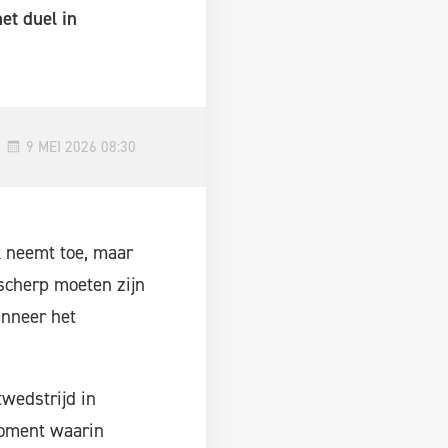
et duel in
9 MEI 2026 08:30
k neemt toe, maar
 scherp moeten zijn
anneer het
twedstrijd in
moment waarin