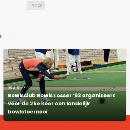
TVC'28
e
08 AUG 08:00
Bowlsclub Bowls Losser ‘92 organiseert
voor de 25e keer een landelijk
bowlstoernooi