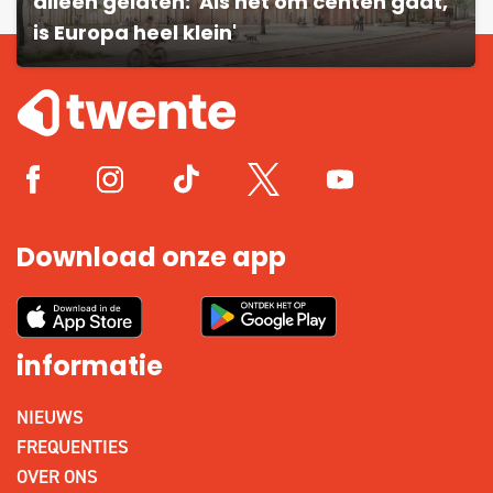
alleen gelaten: 'Als het om centen gaat,
is Europa heel klein'
Download onze app
informatie
NIEUWS
FREQUENTIES
OVER ONS