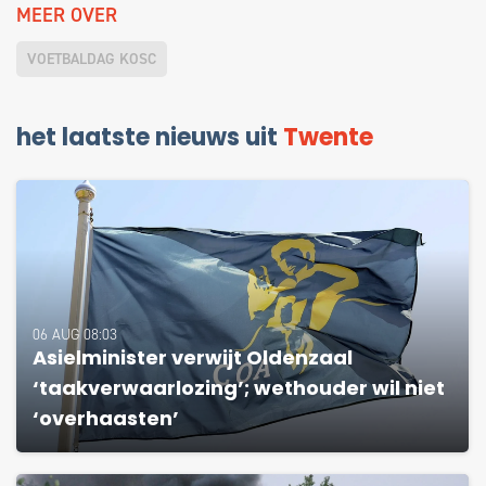
MEER OVER
VOETBALDAG KOSC
het laatste nieuws uit
Twente
06 AUG 08:03
Asielminister verwijt Oldenzaal
‘taakverwaarlozing’; wethouder wil niet
‘overhaasten’