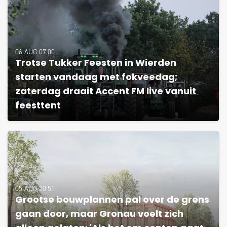
06 AUG 07:00
Trotse Tukker Feesten in Wierden
starten vandaag met fokveedag;
zaterdag draait Accent FM live vanuit
feesttent
05 AUG 20:51
Grootse bouwplannen pal over de grens
gaan door, maar Gronau voelt zich