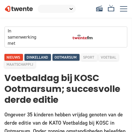
In
samenwerking
met
NIEUWS
DINKELLAND
OOTMARSUM
SPORT
VOETBAL
MAATSCHAPPIJ
Voetbaldag bij KOSC
Ootmarsum; succesvolle
derde editie
Ongeveer 35 kinderen hebben vrijdag genoten van de
derde editie van de KATO Voetbaldag bij KOSC in
Ootmarsum. Onder zonnige omstandigheden beleefden