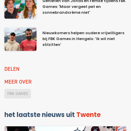
Genieten van Jonas en Femke tijdens FBK
Games: 'Maar vergeet pet en
zonnebrandcrème niet'
Nieuwkomers helpen oudere vrijwilligers
bij FBK Games in Hengelo: ‘Ik wil niet
stilzitten’
DELEN
MEER OVER
FBK GAMES
het laatste nieuws uit
Twente