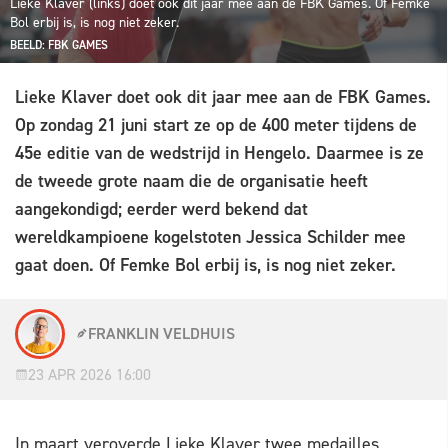
Lieke Klaver (links) doet ook dit jaar mee aan de FBK Games. Of Femke
Bol erbij is, is nog niet zeker.
BEELD: FBK GAMES
Lieke Klaver doet ook dit jaar mee aan de FBK Games.
Op zondag 21 juni start ze op de 400 meter tijdens de
45e editie van de wedstrijd in Hengelo. Daarmee is ze
de tweede grote naam die de organisatie heeft
aangekondigd; eerder werd bekend dat
wereldkampioene kogelstoten Jessica Schilder mee
gaat doen. Of Femke Bol erbij is, is nog niet zeker.
FRANKLIN VELDHUIS
23 APR 2026 16:00
In maart veroverde Lieke Klaver twee medailles