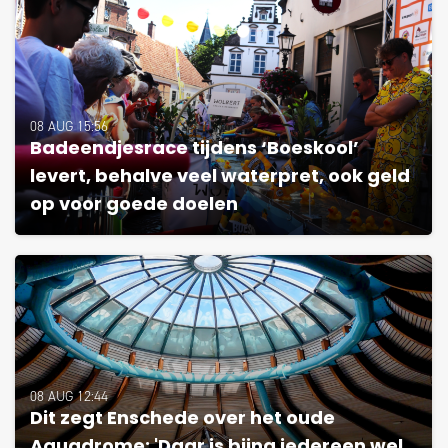
08 AUG 15:56
Badeendjesrace tijdens ‘Boeskool’
levert, behalve veel waterpret, ook geld
op voor goede doelen
08 AUG 12:44
Dit zegt Enschede over het oude
Aquadrome: 'Daar is bijna iedereen wel