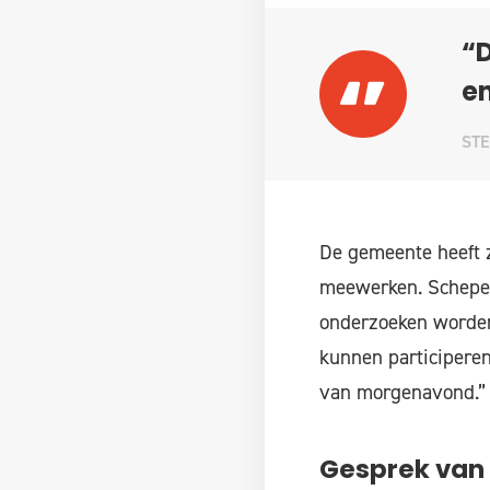
“
en
STE
De gemeente heeft z
meewerken. Scheper
onderzoeken worden
kunnen participeren
van morgenavond.”
Gesprek van