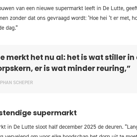
ouwen van een nieuwe supermarkt leeft in De Lutte, geef
n zonder dat ons gevraagd wordt: ‘Hoe hei ’t er met, hoe
de dag.”
e merkt het nu al: het is wat stiller in
rpskern, er is wat minder reuring,”
EPHAN SCHEPER
tendige supermarkt
rkt in De Lutte sloot half december 2025 de deuren. “La
rg vervelend om voor elke boodschap het dorp uit te moet