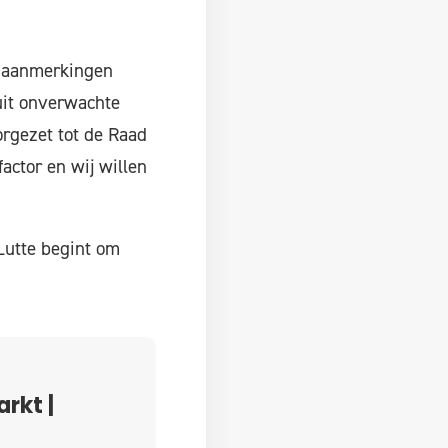
f aanmerkingen
uit onverwachte
rgezet tot de Raad
factor en wij willen
Lutte begint om
rkt |