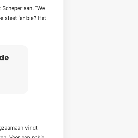
t Scheper aan. “We
 steet ‘er bie? Het
 de
ngzaamaan vindt
en. Voor een pakje