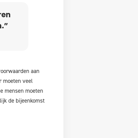
ren
.”
 voorwaarden aan
r moeten veel
 de mensen moeten
ijk de bijeenkomst