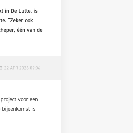
 in De Lutte, is
te. “Zeker ook
heper, één van de
.
22 APR 2026 09:06
project voor een
e bijeenkomst is