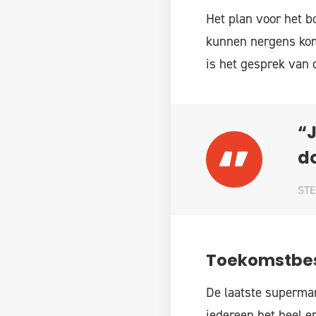
Het plan voor het b
kunnen nergens kome
is het gesprek van 
“J
do
ST
Toekomstbes
De laatste superma
iedereen het heel e