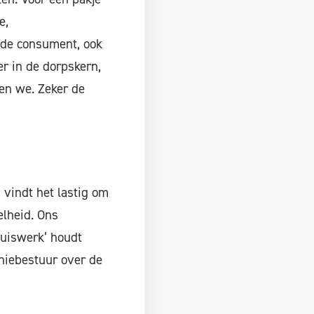
e,
r de consument, ook
er in de dorpskern,
sen we. Zeker de
vindt het lastig om
elheid. Ons
huiswerk’ houdt
hiebestuur over de