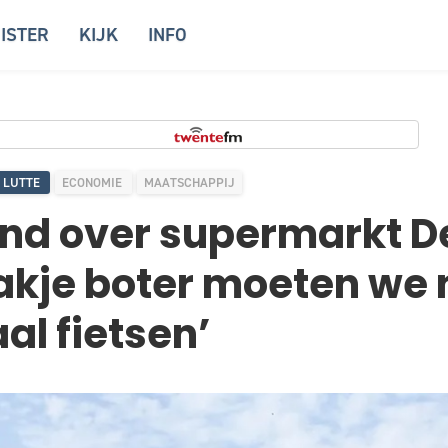
ISTER
KIJK
INFO
 LUTTE
ECONOMIE
MAATSCHAPPIJ
nd over supermarkt De
akje boter moeten we 
al fietsen’