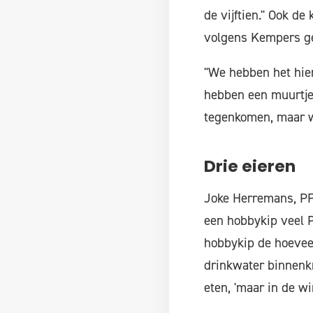
de vijftien." Ook d
volgens Kempers ge
"We hebben het hie
hebben een muurtje
tegenkomen, maar wa
Drie eieren
Joke Herremans, PFA
een hobbykip veel P
hobbykip de hoeveel
drinkwater binnenkr
eten, 'maar in de wi