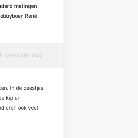
onderd metingen
 hobbyboer René
19 MRT 2026 14:29
en. In de beestjes
de kip en
mdieren ook veel