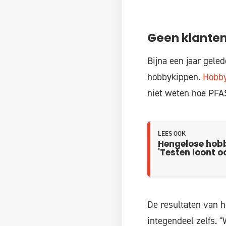
Geen klanten
Bijna een jaar gele
hobbykippen.
Hobby
niet weten hoe PFAS
LEES OOK
Hengelose hobb
'Testen loont oo
De resultaten van h
integendeel zelfs. 