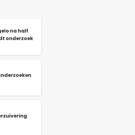
elo na half
idt onderzoek
 onderzoeken
rzuivering