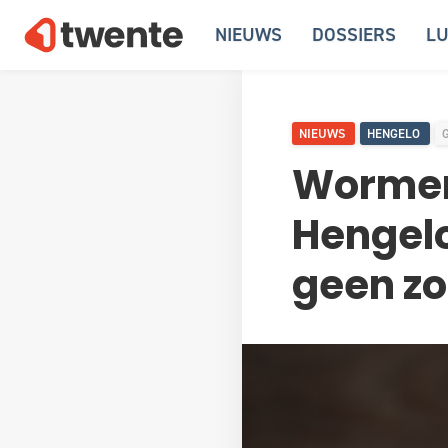
NIEUWS
DOSSIERS
LU
NIEUWS
HENGELO
Wormen 
Hengel
geen z