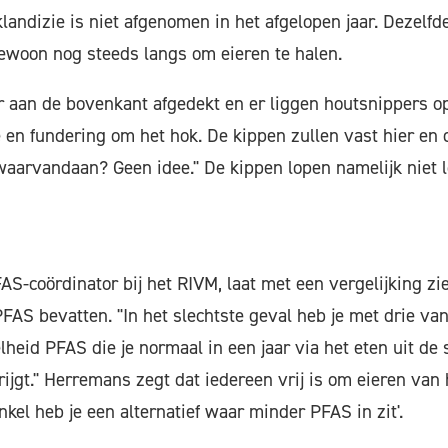
e klandizie is niet afgenomen in het afgelopen jaar. Dezel
woon nog steeds langs om eieren te halen.
r aan de bovenkant afgedekt en er liggen houtsnippers o
 en fundering om het hok. De kippen zullen vast hier en
arvandaan? Geen idee." De kippen lopen namelijk niet lo
S-coördinator bij het RIVM, laat met een vergelijking zi
FAS bevatten. "In het slechtste geval heb je met drie van
heid PFAS die je normaal in een jaar via het eten uit de
ijgt." Herremans zegt dat iedereen vrij is om eieren van
nkel heb je een alternatief waar minder PFAS in zit'.