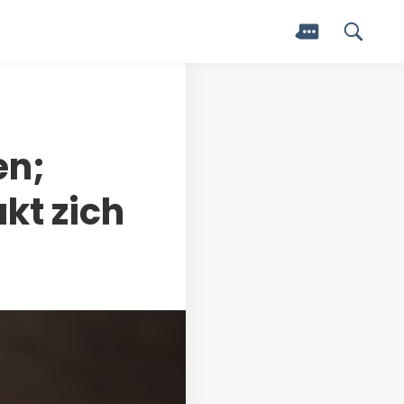
en;
kt zich