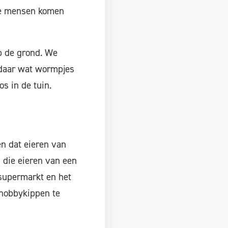
fde mensen komen
p de grond. We
 daar wat wormpjes
s in de tuin.
en dat eieren van
 die eieren van een
 supermarkt en het
 hobbykippen te