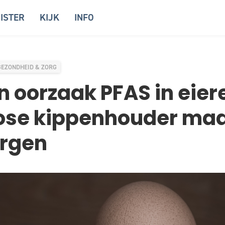
ISTER
KIJK
INFO
GEZONDHEID & ZORG
oorzaak PFAS in eier
ose kippenhouder maa
orgen