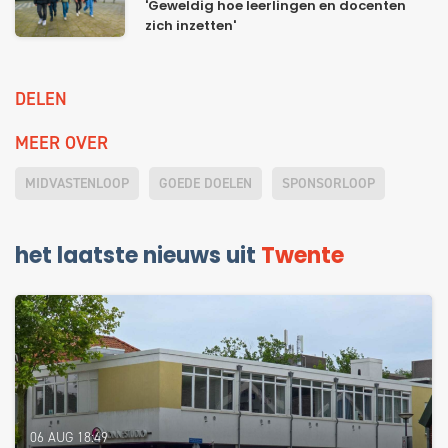
'Geweldig hoe leerlingen en docenten
zich inzetten'
DELEN
MEER OVER
MIDVASTENLOOP
GOEDE DOELEN
SPONSORLOOP
het laatste nieuws uit
Twente
06 AUG 18:49