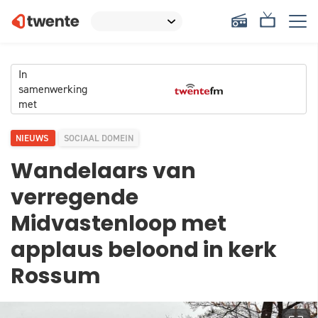
In
samenwerking
met
NIEUWS
SOCIAAL DOMEIN
Wandelaars van
verregende
Midvastenloop met
applaus beloond in kerk
Rossum