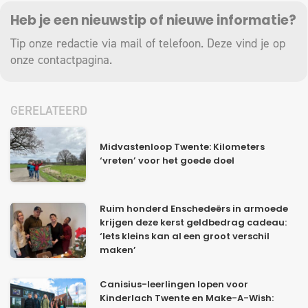
Heb je een nieuwstip of nieuwe informatie?
Tip onze redactie via mail of telefoon. Deze vind je op
onze
contactpagina
.
GERELATEERD
Midvastenloop Twente: Kilometers
‘vreten’ voor het goede doel
Ruim honderd Enschedeërs in armoede
krijgen deze kerst geldbedrag cadeau:
‘Iets kleins kan al een groot verschil
maken’
Canisius-leerlingen lopen voor
Kinderlach Twente en Make-A-Wish: