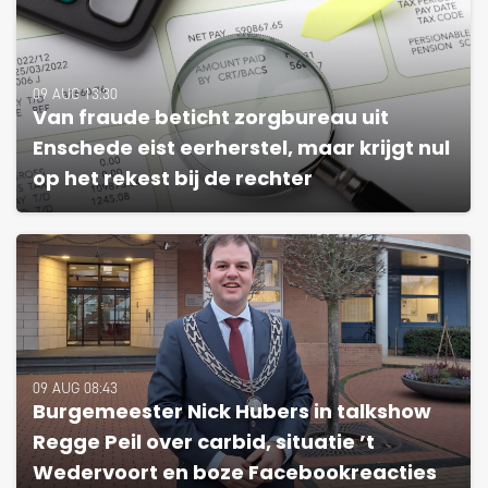
09 AUG 13:30
Van fraude beticht zorgbureau uit
Enschede eist eerherstel, maar krijgt nul
op het rekest bij de rechter
09 AUG 08:43
Burgemeester Nick Hubers in talkshow
Regge Peil over carbid, situatie ’t
Wedervoort en boze Facebookreacties