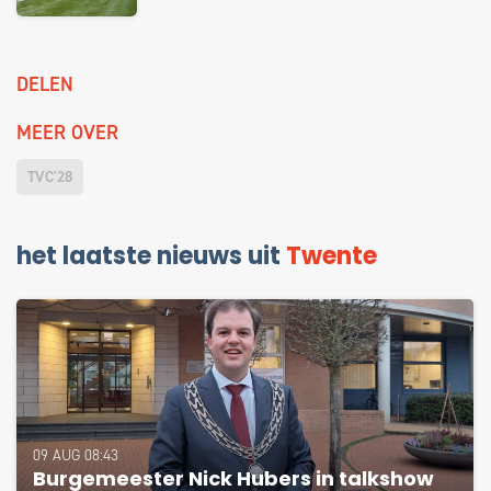
DELEN
MEER OVER
TVC'28
het laatste nieuws uit
Twente
09 AUG 08:43
Burgemeester Nick Hubers in talkshow