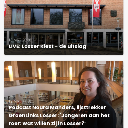
18 MRT 20:38
LIVE: Losser Kiest - de uitslag
12 MRT 11:30
Podcast Noura Manders, lijsttrekker
GroenLinks Losser: 'Jongeren aan het
roer: wat willen zij in Losser?’