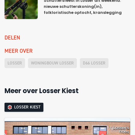
Schuttersfeest in Losser dit weekend:
nieuwe schutterskoning(in),
folkloristische optocht, kranslegging
DELEN
MEER OVER
LOSSER
WONINGBOUW LOSSER
D66 LOSSER
Meer over Losser Kiest
LOSSER KIEST