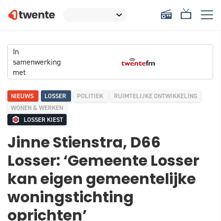
In
samenwerking
met
NIEUWS
LOSSER
POLITIEK
RUIMTELIJKE ONTWIKKELING
WONEN & WERKEN
LOSSER KIEST
Jinne Stienstra, D66
Losser: ‘Gemeente Losser
kan eigen gemeentelijke
woningstichting
oprichten’