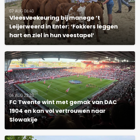
07 AUG 06:40
Vleesveekeuring bij manege ’t
Leijerweerd in Enter: ‘Fokkers leggen
hart en ziel in hun veestapel’
06 AUG 22:33
FC Twente wint met gemak van DAC
1904 en kan vol vertrouwen naar
Slowakije