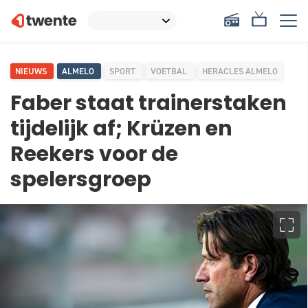
NIEUWS
ALMELO
SPORT
VOETBAL
HERACLES ALMELO
Faber staat trainerstaken
tijdelijk af; Krüzen en
Reekers voor de
spelersgroep