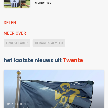
aanwinst
DELEN
MEER OVER
ERNEST FABER
HERACLES ALMELO
het laatste nieuws uit
Twente
06 AUG 08:03