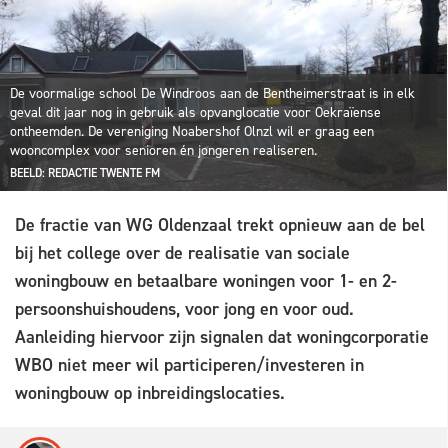
De voormalige school De Windroos aan de Bentheimerstraat is in elk
geval dit jaar nog in gebruik als opvanglocatie voor Oekraïense
ontheemden. De vereniging Noabershof Olnzl wil er graag een
wooncomplex voor senioren én jongeren realiseren.
BEELD: REDACTIE TWENTE FM
De fractie van WG Oldenzaal trekt opnieuw aan de bel
bij het college over de realisatie van sociale
woningbouw en betaalbare woningen voor 1- en 2-
persoonshuishoudens, voor jong en voor oud.
Aanleiding hiervoor zijn signalen dat woningcorporatie
WBO niet meer wil participeren/investeren in
woningbouw op inbreidingslocaties.