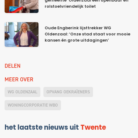
gemeente’ Oldenzaal een openbaar en
rolstoelvriendelijk toilet
Oude Engberink lijsttrekker WG
Oldenzaal: ‘Onze stad staat voor mooie
kansen én grote uitdagingen’
DELEN
MEER OVER
WG OLDENZAAL
OPVANG OEKRAÏENERS
WONINGCORPORATIE WBO
het laatste nieuws uit
Twente