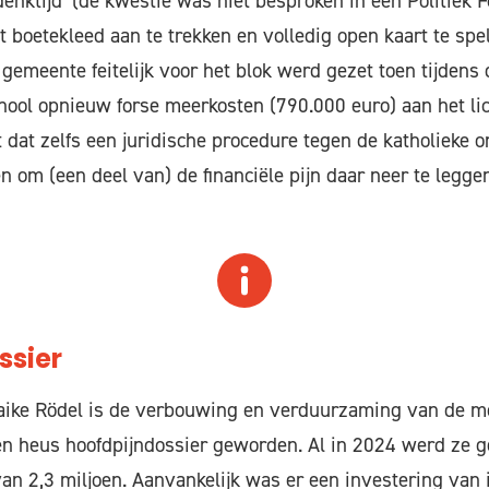
denktijd’ (de kwestie was niet besproken in een Politiek 
t boetekleed aan te trekken en volledig open kaart te spe
e gemeente feitelijk voor het blok werd gezet toen tijden
ool opnieuw forse meerkosten (790.000 euro) aan het li
 dat zelfs een juridische procedure tegen de katholieke 
om (een deel van) de financiële pijn daar neer te leggen
ssier
ike Rödel is de verbouwing en verduurzaming van de 
en heus hoofdpijndossier geworden. Al in 2024 werd ze g
van 2,3 miljoen. Aanvankelijk was er een investering van