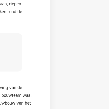
aan, riepen
aken rond de
uwing van de
et bouwteam was.
ieuwbouw van het