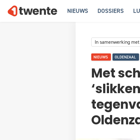
NIEUWS
DOSSIERS
LU
In samenwerking met
NIEUWS
OLDENZAAL
Met sc
‘slikke
tegenva
Oldenz