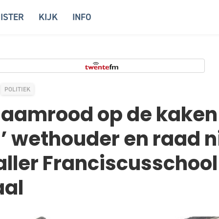
ISTER
KIJK
INFO
POLITIEK
haamrood op de kaken
n’ wethouder en raad 
ller Franciscusschool
aal