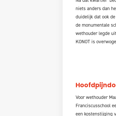
Na dat kwartier ‘be
niets anders dan he
duidelijk dat ook d
de monumentale sch
wethouder legde uit
KONOT is overwogen 
Hoofdpijndo
Voor wethouder Maa
Franciscusschool e
een kostenstijging 