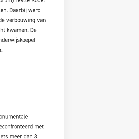
Forum) restte Rödel
len. Daarbij werd
s de verbouwing van
cht kwamen. De
onderwijskoepel
.
monumentale
econfronteerd met
 iets meer dan 3