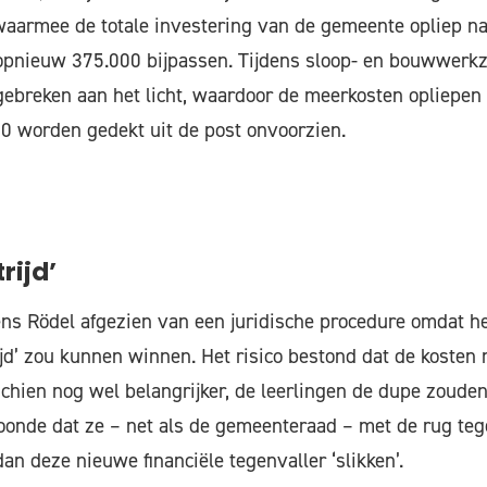
waarmee de totale investering van de gemeente opliep na
opnieuw 375.000 bijpassen. Tijdens sloop- en bouwwe
ebreken aan het licht, waardoor de meerkosten opliepen 
0 worden gedekt uit de post onvoorzien.
rijd’
gens Rödel afgezien van een juridische procedure omdat h
jd’ zou kunnen winnen. Het risico bestond dat de kosten
chien nog wel belangrijker, de leerlingen de dupe zoude
onde dat ze – net als de gemeenteraad – met de rug te
an deze nieuwe financiële tegenvaller ‘slikken’.