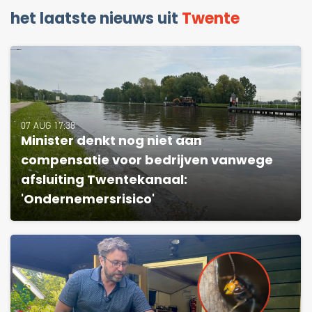
het laatste nieuws uit
Twente
07 AUG 17:38
Minister denkt nog niet aan
compensatie voor bedrijven vanwege
afsluiting Twentekanaal:
'Ondernemersrisico'