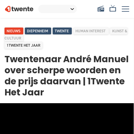
NIEUWS
DIEPENHEIM
TWENTE
HUMAN INTEREST
KUNST &
CULTUUR
1TWENTE HET JAAR
Twentenaar André Manuel
over scherpe woorden en
de prijs daarvan | 1Twente
Het Jaar