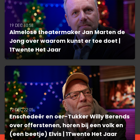
19 DEC 10:58
Almelose theatermaker Jan Marten de
Jong over waarom kunst er toe doet |
1Twente Het Jaar
17 DEC 22:05
Enschedeër en oer-Tukker Willy Berends
over offerstenen, horen bij een volk en
(een beetje) Elvis | 1Twente Het Jaar