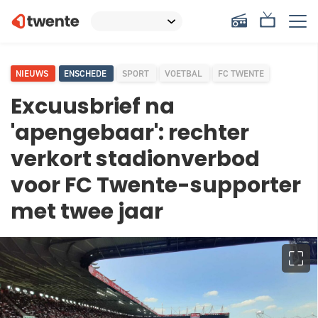
NIEUWS
ENSCHEDE
SPORT
VOETBAL
FC TWENTE
Excuusbrief na
'apengebaar': rechter
verkort stadionverbod
voor FC Twente-supporter
met twee jaar