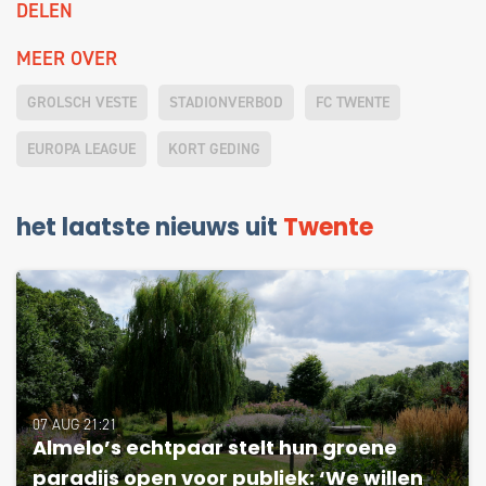
DELEN
MEER OVER
GROLSCH VESTE
STADIONVERBOD
FC TWENTE
EUROPA LEAGUE
KORT GEDING
het laatste nieuws uit
Twente
07 AUG 21:21
Almelo’s echtpaar stelt hun groene
paradijs open voor publiek: ‘We willen