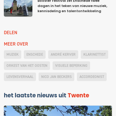
Booster Festival zet Enschede twee
dagen in het teken van nieuwe muziek,
kennisdeling en talentontwikkeling
DELEN
MEER OVER
MUZIEK
ENSCHEDE
ANDRÉ KERVER
KLARINETTIST
ORKEST VAN HET OOSTEN
VISUELE BEPERKING
LEVENSVERHAAL
NICO JAN BECKERS
ACCORDEONIST
het laatste nieuws uit
Twente