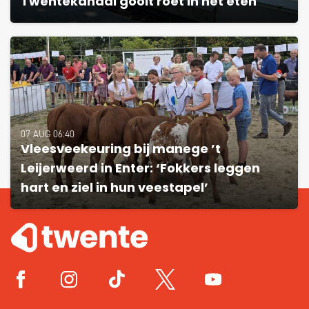
Twentekanaal gooit roet in het eten
07 AUG 06:40
Vleesveekeuring bij manege ’t
Leijerweerd in Enter: ‘Fokkers leggen
hart en ziel in hun veestapel’