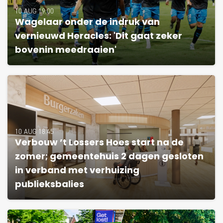
10 AUG 19:00
Wagelaar onder de indruk van
vernieuwd Heracles: 'Dit gaat zeker
bovenin meedraaien'
10 AUG 18:45
Verbouw ’t Lossers Hoes start na de
zomer; gemeentehuis 2 dagen gesloten
in verband met verhuizing
publieksbalies