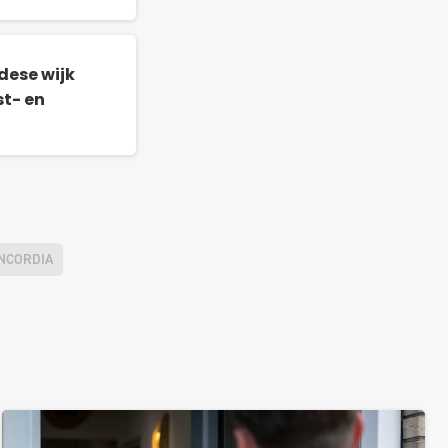
dese wijk
st- en
NCORDIA