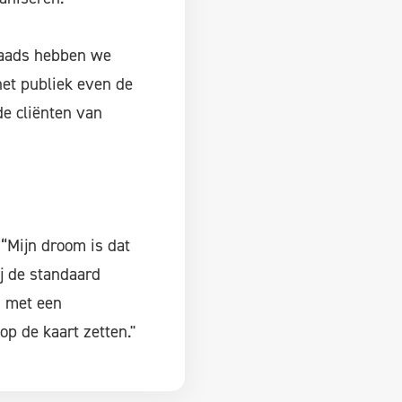
draads hebben we
het publiek even de
de cliënten van
 “Mijn droom is dat
j de standaard
 met een
p de kaart zetten."