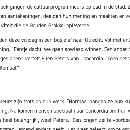
week gingen de cultuurprogrammeurs op pad in de stad. 
en aantekeningen, deelden hun mening en maakten er ve
iviteit die de Gouden Prokkel opleverde.
en deze vrijdag in een busje af naar Utrecht. Vol met e
ning. “Eentje dacht: we gaan sowieso winnen. Een ander
 geslapen", vertelt Ellen Peters van Concordia. "Toen he
llemaal."
eurs zijn trots op hun werk. “Normaal hangen ze hun ku
lling. Nu komen mensen speciaal naar Concordia om hun w
 heel belangrijk", weet Peters. “Een jongen zei bijvoorbee
praten. Iemand anders heeft juist weer geleerd om te org