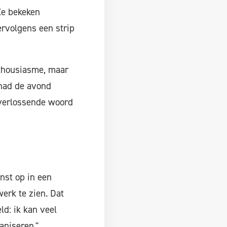
Ze bekeken
rvolgens een strip
nthousiasme, maar
 had de avond
t verlossende woord
nst op in een
erk te zien. Dat
ld: ik kan veel
aniseren."