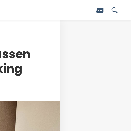
ussen
king