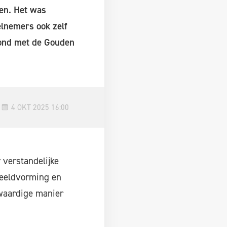
en. Het was
lnemers ook zelf
oond met de Gouden
4 OKT 2025 16:00
 verstandelijke
Beeldvorming en
kwaardige manier