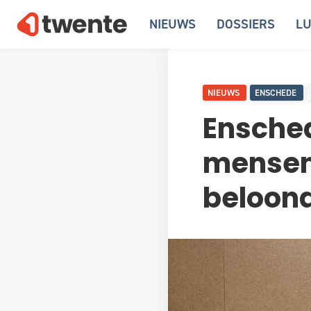
NIEUWS
DOSSIERS
LU
NIEUWS
ENSCHEDE
Ensche
mensen
beloond