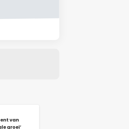
gent van
le groei’