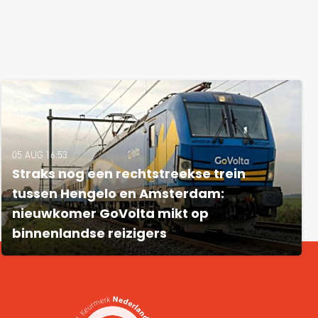
05 AUG 16:53
Straks nog een rechtstreekse trein
tussen Hengelo en Amsterdam:
nieuwkomer GoVolta mikt op
binnenlandse reizigers