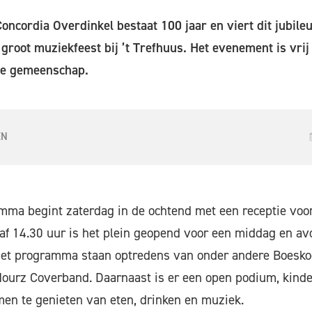
ncordia Overdinkel bestaat 100 jaar en viert dit jubil
root muziekfeest bij ’t Trefhuus. Het evenement is vrij 
le gemeenschap.
EN
mma begint zaterdag in de ochtend met een receptie voor
f 14.30 uur is het plein geopend voor een middag en av
 het programma staan optredens van onder andere Boesko
Hourz Coverband. Daarnaast is er een open podium, kind
en te genieten van eten, drinken en muziek.