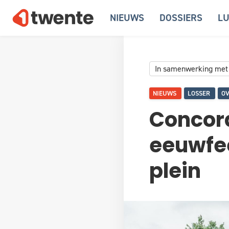
NIEUWS
DOSSIERS
LU
In samenwerking met
NIEUWS
LOSSER
OV
Concord
eeuwfee
plein