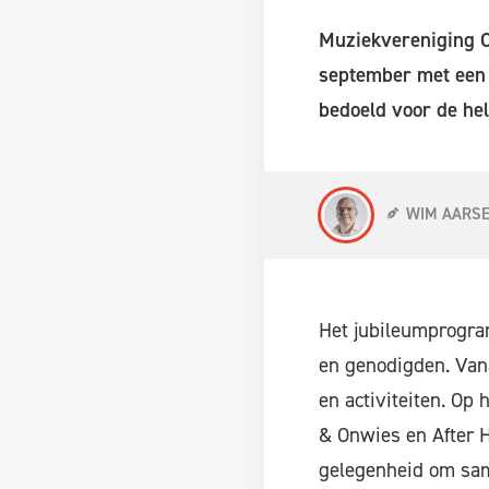
Muziekvereniging Co
september met een g
bedoeld voor de he
WIM AARS
Het jubileumprogra
en genodigden. Vana
en activiteiten. Op
& Onwies en After 
gelegenheid om sam