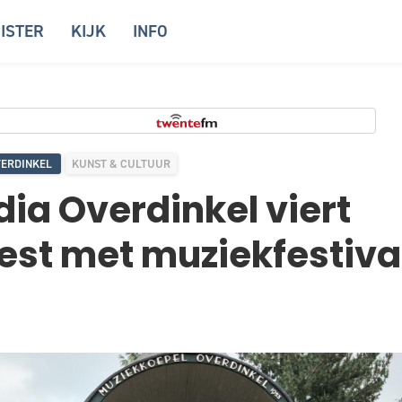
ISTER
KIJK
INFO
ERDINKEL
KUNST & CULTUUR
ia Overdinkel viert
st met muziekfestival