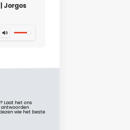
| Jorgos
MUTE
t? Laat het ons
w antwoorden
 kiezen wie het beste