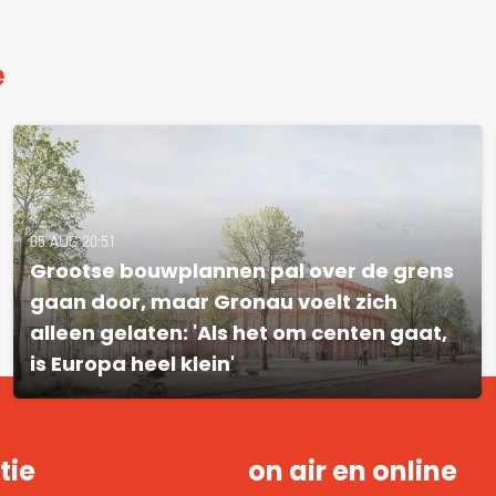
e
05 AUG 20:51
Grootse bouwplannen pal over de grens
gaan door, maar Gronau voelt zich
alleen gelaten: 'Als het om centen gaat,
is Europa heel klein'
tie
on air en online