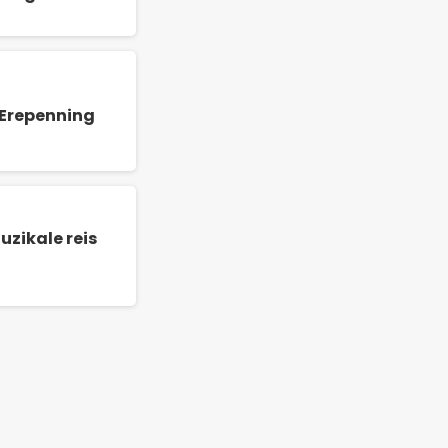
 Erepenning
zikale reis