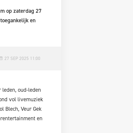
eum op zaterdag 27
toegankelijk en
27 SEP 2025 11:00
 leden, oud-leden
ond vol livemuziek
ol Blech, Veur Gek
erentertainment en